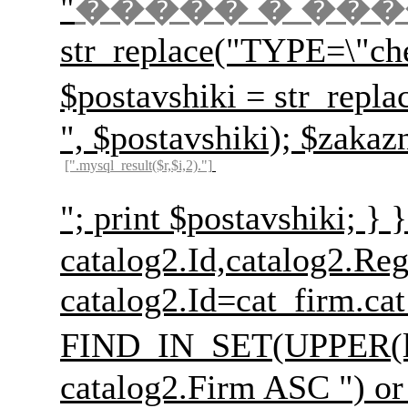
"
����� � ��
str_replace("TYPE=\"ch
$postavshiki = str
", $postavshiki); $zakaz
[".mysql_result($r,$i,2)."]
"; print $postavs
catalog2.Id,catalog2.Re
catalog2.Id=cat_firm.c
FIND_IN_SET(UPPER(l
catalog2.Firm ASC ") or