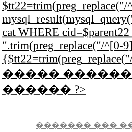
$tt22=trim(preg_replace("/^
mysql_result(mysql_quer
cat WHERE cid=$parent22 L
".trim(preg_replace("/^[0-9]{
{$tt22=trim(preg_replace("/^
����� �����
������ ?>
������� ��� �