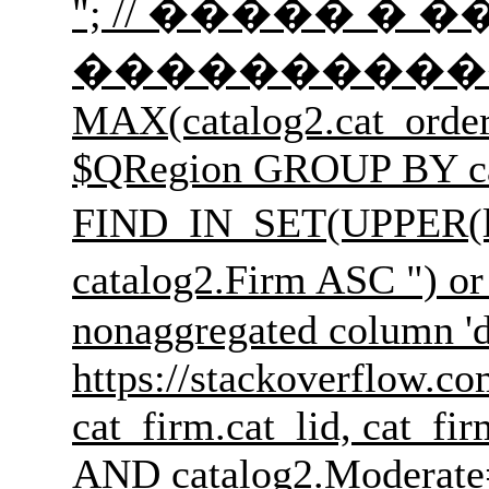
"; // ����� � ��
����������� �������
MAX(catalog2.cat_order
$QRegion GROUP BY cat
FIND_IN_SET(UPPER(l
catalog2.Firm ASC 
nonaggregated column 'd
https://stackoverflow.c
cat_firm.cat_lid, cat_f
AND catalog2.Moderate