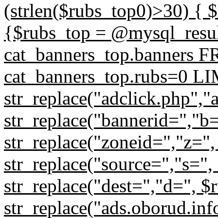
(strlen($rubs_top0)>30) { $
{$rubs_top = @mysql_res
cat_banners_top.banners
cat_banners_top.rubs=0 LIM
str_replace("adclick.php","
str_replace("bannerid=","b
str_replace("zoneid=","z=",
str_replace("source=","s=",
str_replace("dest=","d=", $
str_replace("ads.oborud.inf