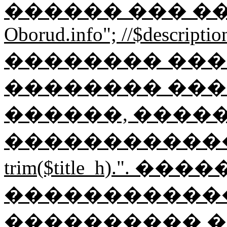
������ ��� �
Oborud.info"; //$description
�������� ������
�������� ���
������, ����
�������������"; $
trim($title_h).".
������������ Ob
���������� �