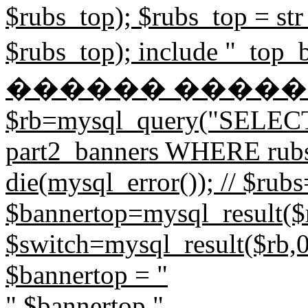
$rubs_top); $rubs_top = str
$rubs_top); include "_to
������ ����
$rb=mysql_query("SELECT
part2_banners WHERE rubs=
die(mysql_error()); // $rub
$bannertop=mysql_result($r
$switch=mysql_result($rb,0,
$bannertop = "
".$bannertop."