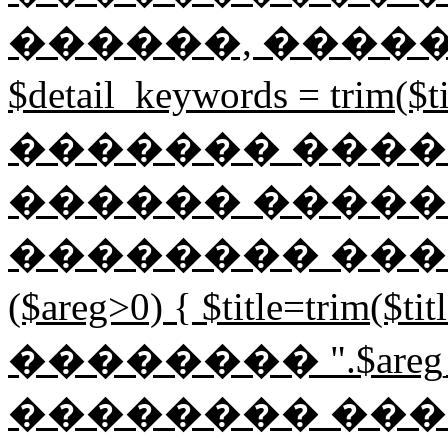
������, �����
$detail_keywords = tri
������� ����
������ �����
�������� �������
($areg>0) { $title=trim($
�������� ".$areg
�������� ���