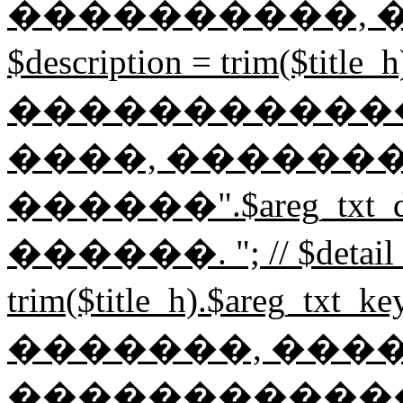
����������, ��
$description = trim($t
������������
����, �������
������".$areg_txt_
������. "; // $detail_
trim($title_h).$areg_t
�������, ���
������������� "; /