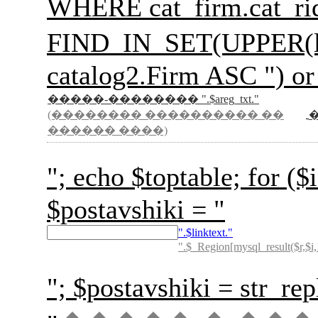
WHERE cat_firm.cat_rid
FIND_IN_SET(UPPER(l
catalog2.Firm ASC ") or
�����-�������� ".$areg_txt."
(�������� ���������� ��
������ ����)
"; echo $toptable; for
$postavshiki = "
".$linktext."
".$_Region[mysql_result($r,$i,
"; $postavshiki = str_rep