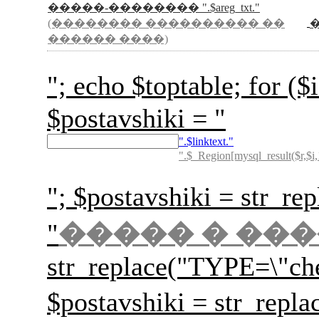
�����-�������� ".$areg_txt."
(�������� ���������� ��
������ ����)
"; echo $toptable; for
$postavshiki = "
".$linktext."
".$_Region[mysql_result($r,$i,
"; $postavshiki = str_rep
"
����� � ��
str_replace("TYPE=\"ch
$postavshiki = str