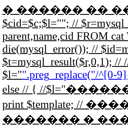
� ������ �� ���� // 
$cid=$c;$l=""; // $r=mys
parent,name,cid FROM cat 
die(mysql_error()); // $id=m
$t=mysql_result($r,0,1); // /
$l="
".preg_replace("/^[0-9]{
else // { //$l="��
print $template; 
������� � ��