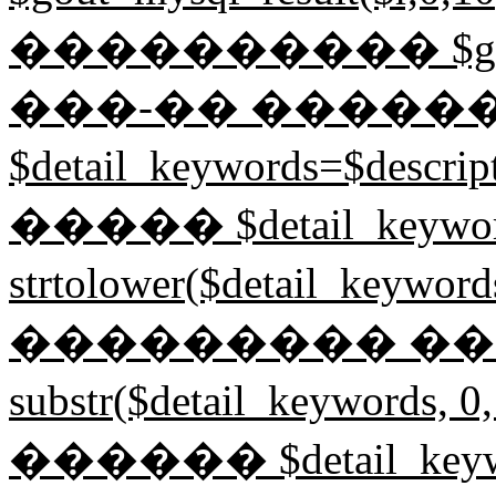
���������� $gin=mysq
���-�� �����
$detail_keywords=$desc
����� $detail_keywor
strtolower($detail_key
��������� ����� $
substr($detail_keyword
������ $detail_keyword