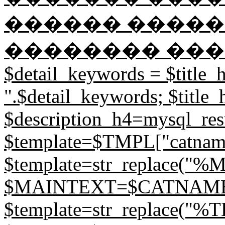
������ �����
�������� ��������
$detail_keywords = $title_h.
".$detail_keywords; $title_
$description_h4=mysql_resul
$template=$TMPL["catname
$template=str_replace(
$MAINTEXT=$CATNAME; // 
$template=str_replace("%T