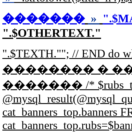
�������
»
".$M
".$OTHERTEXT."
".$TEXTH.""; // END d
�������� � �
������� /* $rubs_t
@mysql_result(@mysql_q
cat_banners_top.banners
cat_banners_top.rubs=$bann