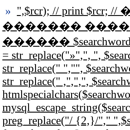
»
",$rcr); // print $r
������� ����
������ $searchwords=st
= str_replace("»",", ", $se
str_replace(" ","", $search
str_replace(" ,",",", $sear
htmlspecialchars($searchwo
mysql_escape_string($sear
preg_replace("/ {2,}/"," ",$