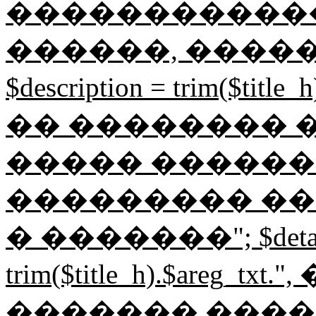
������������
������, ����
$description = trim($tit
�� �������� ���
����� ������
��������� ��
� �������"; $detail
trim($title_h).$areg_t
������� ����