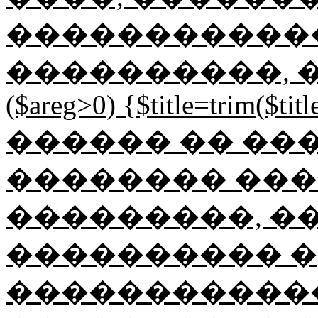
������������
����������, ���
($areg>0) {$title=trim($title
������ �� ��
�������� ���
���������, ��
���������� �
������������