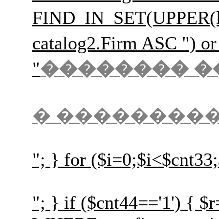
FIND_IN_SET(UPPER(l
catalog2.Firm ASC
"
�������� �
� ��������
"; } for ($i=0;$i<$cnt33
"; } if ($cnt44=='1') {