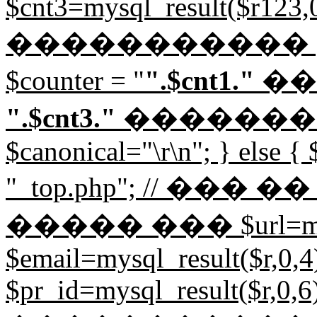
$cnt3=mysql_result($r123,0,
����������� 
$counter = "
".$cnt1."
��
".$cnt3."
������
$canonical="
\r\n"; } else {
"_top.php"; // ��
����� ��� $url=mysql_
$email=mysql_result($r,0,4)
$pr_id=mysql_result($r,0,6)