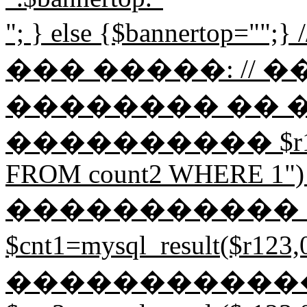
"; } else {$bannerto
��� �����: // 
�������� �� 
���������� $r123=my
FROM count2 WHERE 1") or 
����������� 
$cnt1=mysql_result($r1
�����������