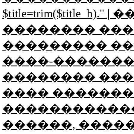
$title=trim($title_h
�������� ������
��������� ��
����-���������"; $ti
�������� ���
���� ��������
������������
������, ����