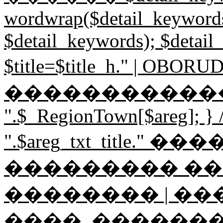
wordwrap($detail_keywords,
$detail_keywords); $detail
$title=$title_h." | O
������������"; if ($
".$_RegionTown[$areg]; } // 
".$areg_txt_title." 
��������� �
�������� | ��
����, ������