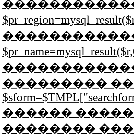
�����������
$pr_region=mysql_result
�����������
$pr_name=mysql_result
������������ 
��������� ���
$sform=$TMPL["searchformj
������ ����� 
�������� ��