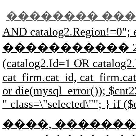
�������� ��
AND catalog2.Regi
����������� 2 $r33=mysql
(catalog2.Id=1 OR cat
cat_firm.cat_id, cat_firm.
or die(mysql_error()); $cnt2
" class=\"selected\""; } if (
����, ��������