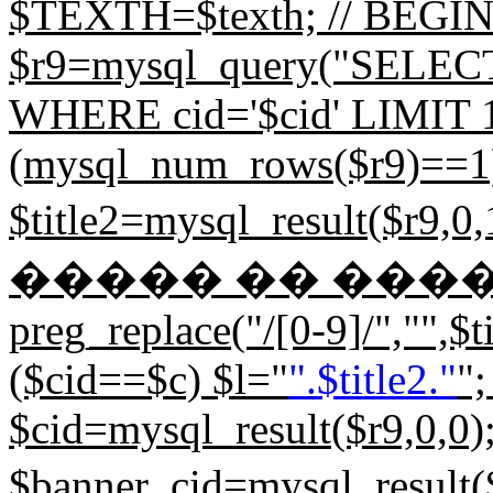
$TEXTH=$texth; // BEGIN d
$r9=mysql_query("SELECT
WHERE cid='$cid' LIMIT 1;"
(mysql_num_rows($r9)==1) 
$title2=mysql_result($
����� �� ����. 
preg_replace("/[0-9]/","",$tit
($cid==$c) $l="
".$title2."
";
$cid=mysql_result($r9,0,0)
$banner_cid=mysql_resu