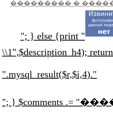
��������� � ����
"; } else {print "
\\1",$description_h4); retur
".mysql_result($r,$i,4)."
"; } $comments .= "
���