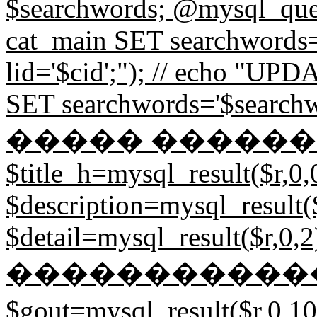
$searchwords; @mysql_
cat_main SET searchword
lid='$cid';"); // echo "
SET searchwords='$searchw
����� ��������
$title_h=mysql_result($r,0,
$description=mysql_result($
$detail=mysql_result($r,0,2)
�����������
$gout=mysql_result($r,0