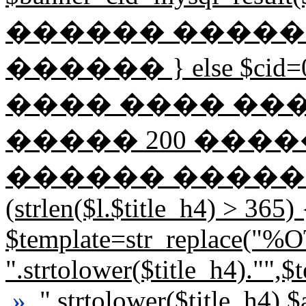
������ �����
������ } else $ci
���� ���� ��
����� 200 �������� 
������ �������
(strlen($l.$title_h4) > 365) 
$template=str_replace("
".strtolower($title_h4).""
»
".strtolower($title_h4).$