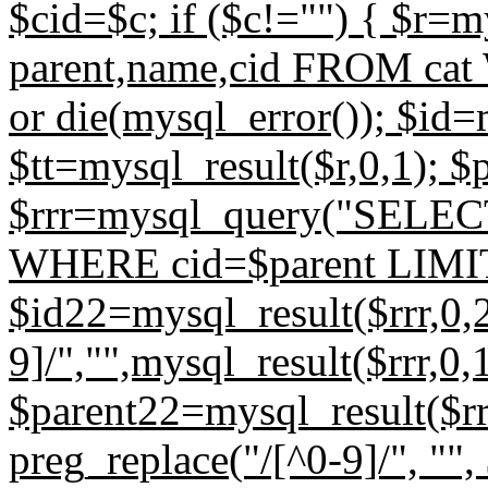
$cid=$c; if ($c!="") { $r
parent,name,cid FROM cat
or die(mysql_error()); $id=
$tt=mysql_result($r,0,1); $
$rrr=mysql_query("SELECT
WHERE cid=$parent LIMIT 1
$id22=mysql_result($rrr,0,2
9]/","",mysql_result($rrr,0,1
$parent22=mysql_result($rrr
preg_replace("/[^0-9]/", "", 