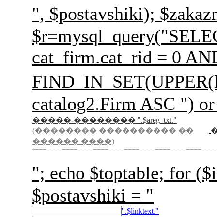
", $postavshiki); 
$r=mysql_query("SELECT 
cat_firm.cat_rid = 0 A
FIND_IN_SET(UPPER(l
catalog2.Firm ASC ") or
�����-�������� ".$areg_txt."
(�������� ���������� ��
������ ����)
"; echo $toptable; for
$postavshiki = "
".$linktext."