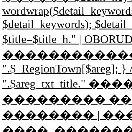
wordwrap($detail_keywords,
$detail_keywords); $detail
$title=$title_h." | O
������������"; if ($
".$_RegionTown[$areg]; } // 
".$areg_txt_title." 
��������� �
�������� | ��
����, ������