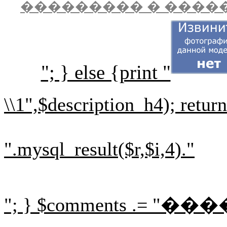
��������� � ����
"; } else {print "
\\1",$description_h4); retur
".mysql_result($r,$i,4)."
"; } $comments .= "
���