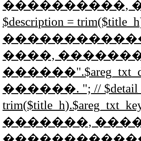
����������, ��
$description = trim($t
������������
����, �������
������".$areg_txt_
������. "; // $detail_
trim($title_h).$areg_t
�������, ���
������������� "; /