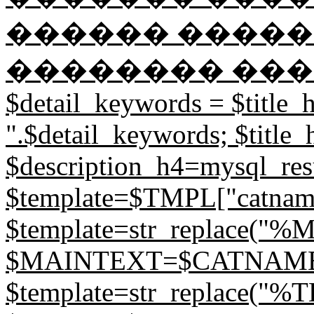
������ �����
�������� ��������
$detail_keywords = $title_h.
".$detail_keywords; $title_
$description_h4=mysql_resul
$template=$TMPL["catname
$template=str_replace(
$MAINTEXT=$CATNAME; // 
$template=str_replace("%T