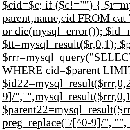
$cid=$c; if ($c!="") { $r
parent,name,cid FROM cat
or die(mysql_error()); $id=
$tt=mysql_result($r,0,1); $
$rrr=mysql_query("SELECT
WHERE cid=$parent LIMIT 1
$id22=mysql_result($rrr,0,2
9]/","",mysql_result($rrr,0,1
$parent22=mysql_result($rrr
preg_replace("/[^0-9]/", "", 