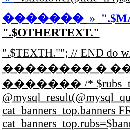
�������
»
".$M
".$OTHERTEXT."
".$TEXTH.""; // END d
�������� � �
������� /* $rubs_t
@mysql_result(@mysql_q
cat_banners_top.banners
cat_banners_top.rubs=$bann