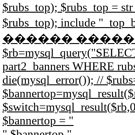
$rubs_top); $rubs_top = str
$rubs_top); include "_to
������ ����
$rb=mysql_query("SELECT
part2_banners WHERE rubs=
die(mysql_error()); // $rub
$bannertop=mysql_result($r
$switch=mysql_result($rb,0,
$bannertop = "
".$bannertop."