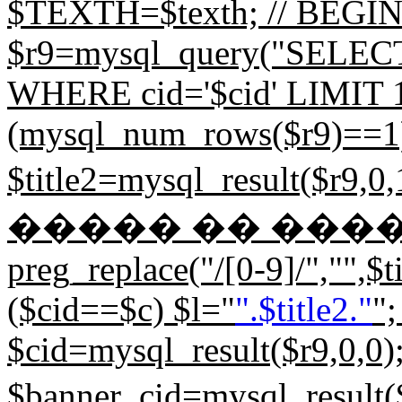
$TEXTH=$texth; // BEGIN d
$r9=mysql_query("SELECT
WHERE cid='$cid' LIMIT 1;"
(mysql_num_rows($r9)==1) 
$title2=mysql_result($
����� �� ����. 
preg_replace("/[0-9]/","",$tit
($cid==$c) $l="
".$title2."
";
$cid=mysql_result($r9,0,0)
$banner_cid=mysql_resu