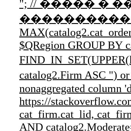
"; // ����� � ��
����������� �������
MAX(catalog2.cat_order
$QRegion GROUP BY cat
FIND_IN_SET(UPPER(l
catalog2.Firm ASC 
nonaggregated column 'd
https://stackoverflow.c
cat_firm.cat_lid, cat_f
AND catalog2.Moderate