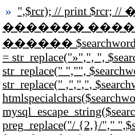
»
",$rcr); // print $r
������� ����
������ $searchwords=st
= str_replace("»",", ", $se
str_replace(" ","", $search
str_replace(" ,",",", $sear
htmlspecialchars($searchwo
mysql_escape_string($sear
preg_replace("/ {2,}/"," ",$