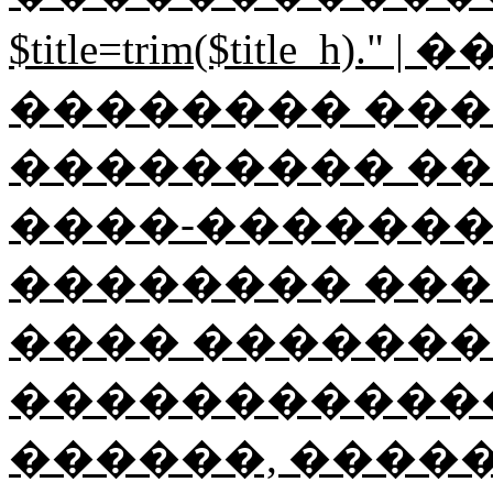
$title=trim($title_h
�������� ������
��������� ��
����-���������"; $ti
�������� ���
���� ��������
������������
������, ����