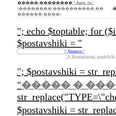
�����-�������� ".$areg_txt."
(�������� ���������� ��
������ ����)
"; echo $toptable; for
$postavshiki = "
".$linktext."
".$_Region[mysql_result($r,$i,
"; $postavshiki = str_rep
"
����� � ��
str_replace("TYPE=\"ch
$postavshiki = str