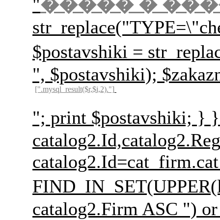
"
����� � ��
str_replace("TYPE=\"ch
$postavshiki = str
", $postavshiki); $zakaz
[".mysql_result($r,$i,2)."]
"; print $postavs
catalog2.Id,catalog2.Re
catalog2.Id=cat_firm.c
FIND_IN_SET(UPPER(l
catalog2.Firm ASC ") or