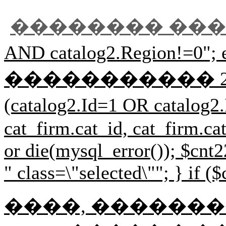
�������� ��
AND catalog2.Regi
����������� 2 $r33=mysql
(catalog2.Id=1 OR cat
cat_firm.cat_id, cat_firm.
or die(mysql_error()); $cnt2
" class=\"selected\""; } if (
����, ��������