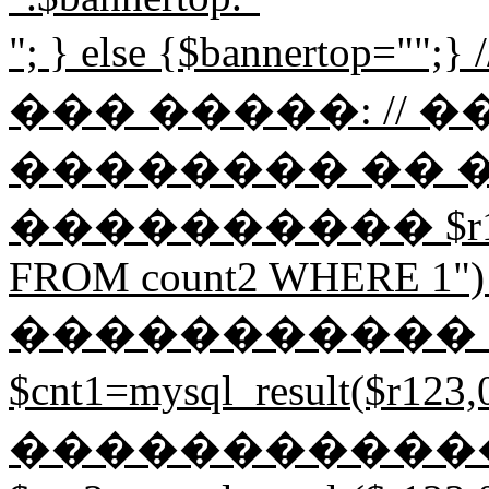
"; } else {$bannerto
��� �����: // 
�������� �� 
���������� $r123=my
FROM count2 WHERE 1") or 
����������� 
$cnt1=mysql_result($r1
�����������