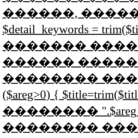
������, �����
$detail_keywords = tri
������� ����
������ �����
�������� �������
($areg>0) { $title=trim($
�������� ".$areg
�������� ���