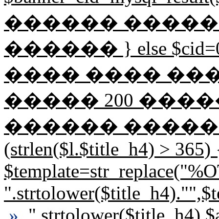
������ �����
������ } else $ci
���� ���� ��
����� 200 �������� 
������ �������
(strlen($l.$title_h4) > 365) 
$template=str_replace("
".strtolower($title_h4).""
»
".strtolower($title_h4).$