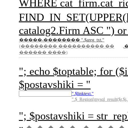
WHERE cat_firm.cat_rid
FIND_IN_SET(UPPER(l
catalog2.Firm ASC ") or
�����-�������� ".$areg_txt."
(�������� ���������� ��
������ ����)
"; echo $toptable; for
$postavshiki = "
".$linktext."
".$_Region[mysql_result($r,$i,
"; $postavshiki = str_rep