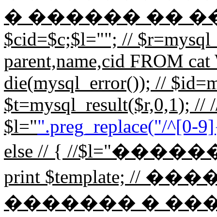
� ������ �� ���� // 
$cid=$c;$l=""; // $r=mys
parent,name,cid FROM cat 
die(mysql_error()); // $id=m
$t=mysql_result($r,0,1); // /
$l="
".preg_replace("/^[0-9]{
else // { //$l="��
print $template; 
������� � ��