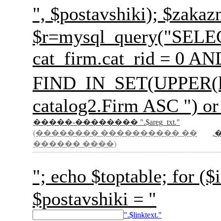
", $postavshiki); 
$r=mysql_query("SELECT 
cat_firm.cat_rid = 0 A
FIND_IN_SET(UPPER(l
catalog2.Firm ASC ") or
�����-�������� ".$areg_txt."
(�������� ���������� ��
������ ����)
"; echo $toptable; for
$postavshiki = "
".$linktext."