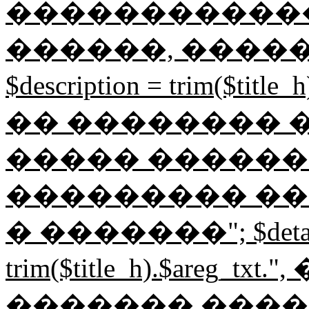
������������
������, ����
$description = trim($tit
�� �������� ���
����� ������
��������� ��
� �������"; $detail
trim($title_h).$areg_t
������� ����