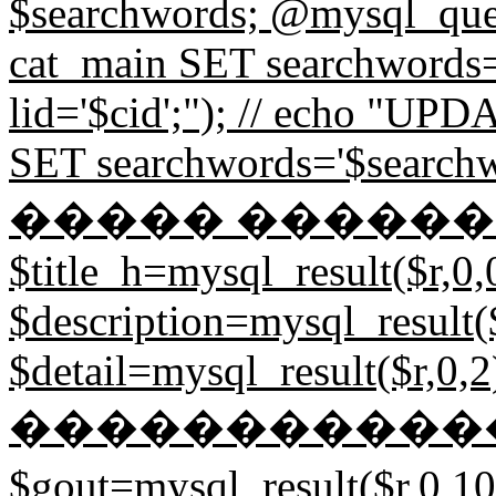
$searchwords; @mysql_
cat_main SET searchword
lid='$cid';"); // echo "
SET searchwords='$searchw
����� ��������
$title_h=mysql_result($r,0,
$description=mysql_result($
$detail=mysql_result($r,0,2)
�����������
$gout=mysql_result($r,0