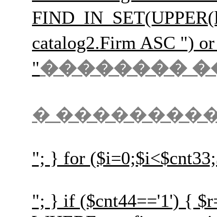
FIND_IN_SET(UPPER(l
catalog2.Firm ASC
"
�������� �
� ��������
"; } for ($i=0;$i<$cnt33
"; } if ($cnt44=='1') {