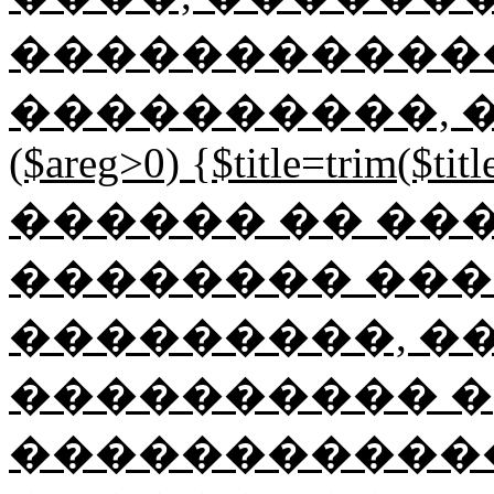
������������
����������, ���
($areg>0) {$title=trim($title
������ �� ��
�������� ���
���������, ��
���������� �
������������