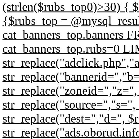
(strlen($rubs_top0)>30) { $
{$rubs_top = @mysql_res
cat_banners_top.banners
cat_banners_top.rubs=0 LIM
str_replace("adclick.php","
str_replace("bannerid=","b
str_replace("zoneid=","z=",
str_replace("source=","s=",
str_replace("dest=","d=", $
str_replace("ads.oborud.inf