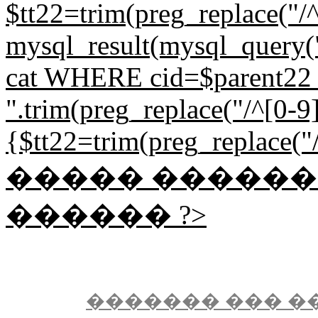
$tt22=trim(preg_replace("/^
mysql_result(mysql_quer
cat WHERE cid=$parent22 L
".trim(preg_replace("/^[0-9]{
{$tt22=trim(preg_replace("/^
����� �����
������ ?>
������� ��� �