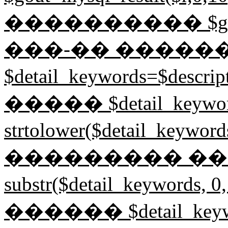
���������� $gin=mysq
���-�� �����
$detail_keywords=$desc
����� $detail_keywor
strtolower($detail_key
��������� ����� $
substr($detail_keyword
������ $detail_keyword