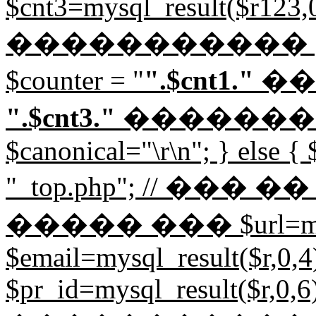
$cnt3=mysql_result($r123,0,
����������� 
$counter = "
".$cnt1."
��
".$cnt3."
������
$canonical="
\r\n"; } else {
"_top.php"; // ��
����� ��� $url=mysql_
$email=mysql_result($r,0,4)
$pr_id=mysql_result($r,0,6)