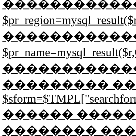
�����������
$pr_region=mysql_result
�����������
$pr_name=mysql_result
������������ 
��������� ���
$sform=$TMPL["searchformj
������ ����� 
�������� ��