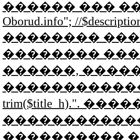
������ ��� �
Oborud.info"; //$description
�������� ������
�������� ���
������, ����
�������������"; $
trim($title_h).".
������������ Ob
���������� �