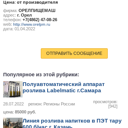
Цена
от производителя
:
фирма:
ОРЕЛПИЩЕМАШ
адрес:
г. Орел
телефон:
+7(4862) 47-08-26
web:
http://www.orelpm.ru
дата:
01.04.2022
ОТПРАВИТЬ СООБЩЕНИЕ
Популярное из этой рубрики:
Полуавтоматический аппарат
розлива Labelmatic г.Самара
просмотров:
28.07.2022
регион:
Регионы России
[942]
цена:
85000 руб.
Линия розлива напитков в ПЭТ тару
600 б/час г. Казань