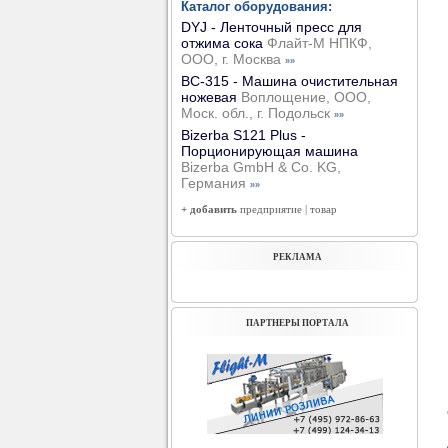
Каталог оборудования:
DYJ - Ленточный пресс для
отжима сока
Флайт-М НПКФ,
ООО, г. Москва
»»
ВС-315 - Машина очистительная
ножевая
Воплощение, ООО,
Моск. обл., г. Подольск
»»
Bizerba S121 Plus -
Порционирующая машина
Bizerba GmbH & Co. KG,
Германия
»»
+ добавить
предприятие
|
товар
РЕКЛАМА
ПАРТНЕРЫ ПОРТАЛА