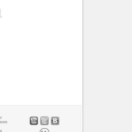
и
ание
а