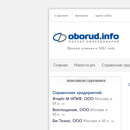
о проекте
контакты
карта сайта
Проект основан в 2001 году
Главная
Новости-pro
Cправочник пре
ПОПОЛНИЛИ СОДЕРЖИМОЕ
Справочник предприятий:
Флайт-М НПКФ, ООО
Москва и
М.о.
»»
Воплощение, ООО
Москва и
М.о.
»»
Би-Техно, ООО
Москва и М.о.
»»