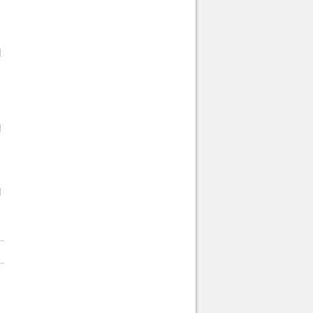
]
]
]