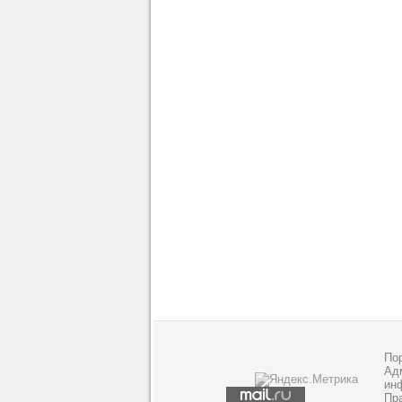
По
Адм
ин
Пр