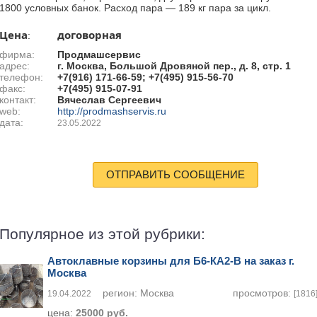
1800 условных банок. Расход пара — 189 кг пара за цикл.
Цена
договорная
:
фирма:
Продмашсервис
адрес:
г. Москва, Большой Дровяной пер., д. 8, стр. 1
телефон:
+7(916) 171-66-59; +7(495) 915-56-70
факс:
+7(495) 915-07-91
контакт:
Вячеслав Сергеевич
web:
http://prodmashservis.ru
дата:
23.05.2022
ОТПРАВИТЬ СООБЩЕНИЕ
Популярное из этой рубрики:
Автоклавные корзины для Б6-КА2-В на заказ г.
Москва
регион:
Москва
просмотров:
19.04.2022
[1816
цена:
25000 руб.