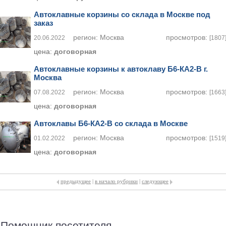
Автоклавные корзины со склада в Москве под
заказ
регион:
Москва
просмотров:
20.06.2022
[1807
цена:
договорная
Автоклавные корзины к автоклаву Б6-КА2-В г.
Москва
регион:
Москва
просмотров:
07.08.2022
[1663
цена:
договорная
Автоклавы Б6-КА2-В со склада в Москве
регион:
Москва
просмотров:
01.02.2022
[1519
цена:
договорная
предыдущее
|
в начало рубрики
|
следующее
Помощник посетителя