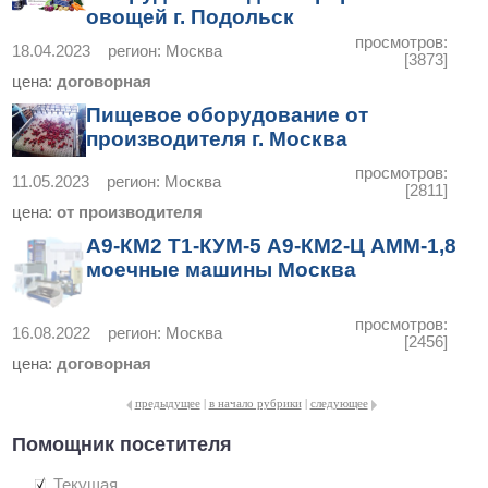
овощей г. Подольск
просмотров:
18.04.2023
регион:
Москва
[3873]
цена:
договорная
Пищевое оборудование от
производителя г. Москва
просмотров:
11.05.2023
регион:
Москва
[2811]
цена:
от производителя
А9-КМ2 Т1-КУМ-5 А9-КМ2-Ц АММ-1,8
моечные машины Москва
просмотров:
16.08.2022
регион:
Москва
[2456]
цена:
договорная
предыдущее
|
в начало рубрики
|
следующее
Помощник посетителя
Текущая