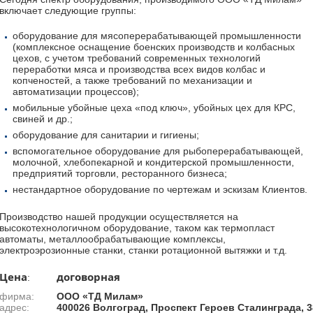
включает следующие группы:
оборудование для мясоперерабатывающей промышленности
(комплексное оснащение боенских производств и колбасных
цехов, с учетом требований современных технологий
переработки мяса и производства всех видов колбас и
копченостей, а также требований по механизации и
автоматизации процессов);
мобильные убойные цеха «под ключ», убойных цех для КРС,
свиней и др.;
оборудование для санитарии и гигиены;
вспомогательное оборудование для рыбоперерабатывающей,
молочной, хлебопекарной и кондитерской промышленности,
предприятий торговли, ресторанного бизнеса;
нестандартное оборудование по чертежам и эскизам Клиентов.
Производство нашей продукции осуществляется на
высокотехнологичном оборудование, таком как термопласт
автоматы, металлообрабатывающие комплексы,
электроэрозионные станки, станки ротационной вытяжки и т.д.
Цена
договорная
:
фирма:
ООО «ТД Милам»
адрес:
400026 Волгоград, Проспект Героев Сталинграда, 3