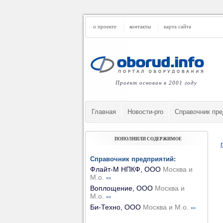
о проекте
контакты
карта сайта
Проект основан в 2001 году
Главная
Новости-pro
Cправочник пре
ПОПОЛНИЛИ СОДЕРЖИМОЕ
Справочник предприятий:
Флайт-М НПКФ, ООО
Москва и
М.о.
»»
Воплощение, ООО
Москва и
М.о.
»»
Би-Техно, ООО
Москва и М.о.
»»