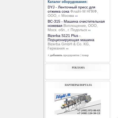
Каталог оборудования:
DYJ - Ленточный пресс для
отжима сока
Флайт-М НПКФ,
ООО, г. Москва
»»
ВС-315 - Машина очистительная
ножевая
Воплощение, ООО,
Моск. обл., г. Подольск
»»
Bizerba S121 Plus -
Порционирующая машина
Bizerba GmbH & Co. KG,
Германия
»»
+ добавить
предприятие
|
товар
РЕКЛАМА
ПАРТНЕРЫ ПОРТАЛА