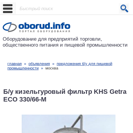
Проект основан в 2001 году
Оборудование для предприятий
торговли,
общественного питания
и пищевой промышленности
главная
»
объявления
»
предложения б/у для пищевой
промышленности
»
москва
Б/у кизельгуровый фильтр KHS Getra
ECO 330/66-М