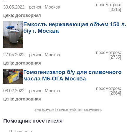
просмотров:
30.05.2022
регион:
Москва
[3215]
цена:
договорная
Емкость нержавеющая объем 150 л.
б/у г. Москва
просмотров:
27.05.2022
регион:
Москва
[2735]
цена:
договорная
Гомогенизатор б/у для сливочного
масла М6-ОГА Москва
просмотров:
08.02.2022
регион:
Москва
[2664]
цена:
договорная
предыдущее
|
в начало рубрики
|
следующее
Помощник посетителя
Текущая