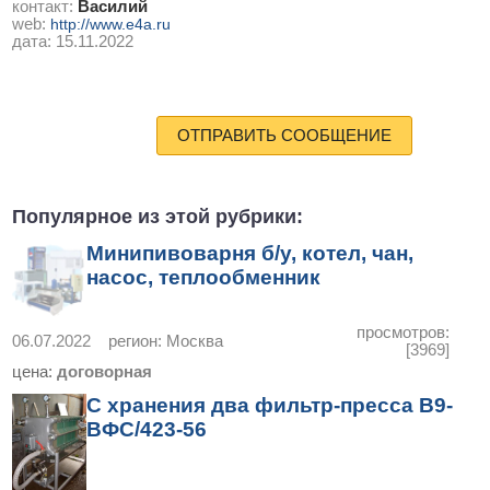
контакт:
Василий
web:
http://www.e4a.ru
дата:
15.11.2022
ОТПРАВИТЬ СООБЩЕНИЕ
Популярное из этой рубрики:
Минипивоварня б/у, котел, чан,
насос, теплообменник
просмотров:
06.07.2022
регион:
Москва
[3969]
цена:
договорная
С хранения два фильтр-пресса В9-
ВФС/423-56