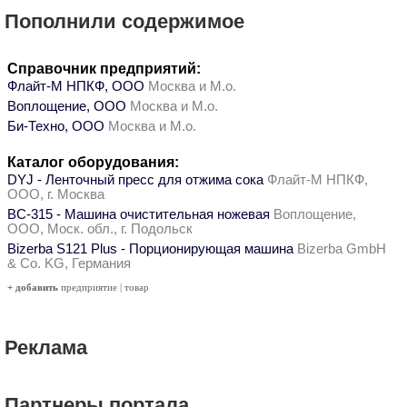
Пополнили содержимое
Справочник предприятий:
Флайт-М НПКФ, ООО
Москва и М.о.
Воплощение, ООО
Москва и М.о.
Би-Техно, ООО
Москва и М.о.
Каталог оборудования:
DYJ - Ленточный пресс для отжима сока
Флайт-М НПКФ,
ООО, г. Москва
ВС-315 - Машина очистительная ножевая
Воплощение,
ООО, Моск. обл., г. Подольск
Bizerba S121 Plus - Порционирующая машина
Bizerba GmbH
& Co. KG, Германия
+ добавить
предприятие
|
товар
Реклама
Партнеры портала