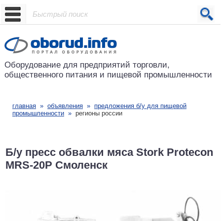
Проект основан в 2001 году
Оборудование для предприятий
торговли,
общественного питания
и пищевой промышленности
главная
»
объявления
»
предложения б/у для пищевой
промышленности
»
регионы россии
Б/у пресс обвалки мяса Stork Protecon
MRS-20P Смоленск