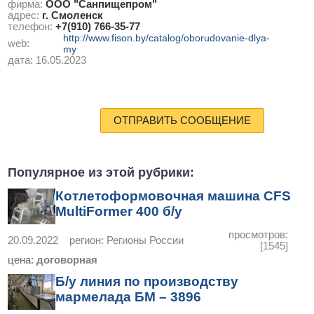
фирма:
ООО "Санпищепром"
адрес:
г. Смоленск
телефон:
+7(910) 766-35-77
http://www.fison.by/catalog/oborudovanie-dlya-
web:
my
дата:
16.05.2023
ОТПРАВИТЬ СООБЩЕНИЕ
Популярное из этой рубрики:
Котлетоформовочная машина CFS
MultiFormer 400 б/у
просмотров:
20.09.2022
регион:
Регионы России
[1545]
цена:
договорная
Б/у линия по производству
мармелада БМ – 3896