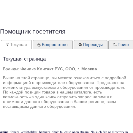
Помощник посетителя
Текущая
Вопрос-ответ
Переходы
Поиск
Текущая страница
Бренды:
Феникс Контакт РУС, ООО, г. Москва
Выше на этой странице, вы можете ознакомиться с подробной
информацией о производителе оборудования. Представлена
номенклатура выпускаемого оборудования от производителя.
По каждой позиции товара в нашем каталоге, есть
возможность «в один клик» отправить запрос наличия и
стоимости данного оборудования в Вашем регионе, всем
поставщикам данного оборудования.
rning
: fopen(../cashfolder/_banners_php): failed to open stream: No such file or directory in