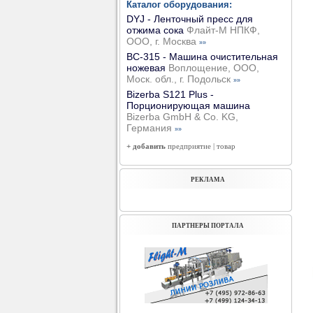
Каталог оборудования:
DYJ - Ленточный пресс для
отжима сока
Флайт-М НПКФ,
ООО, г. Москва
»»
ВС-315 - Машина очистительная
ножевая
Воплощение, ООО,
Моск. обл., г. Подольск
»»
Bizerba S121 Plus -
Порционирующая машина
Bizerba GmbH & Co. KG,
Германия
»»
+ добавить
предприятие
|
товар
РЕКЛАМА
ПАРТНЕРЫ ПОРТАЛА