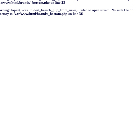
ar/www/html/brands/_bottom.php
on line
23
rning
: fopen(../cashfolder/_lsearch_php_from_news): failed to open stream: No such file or
rectory in
/var/www/html/brands/_bottom.php
on line
36