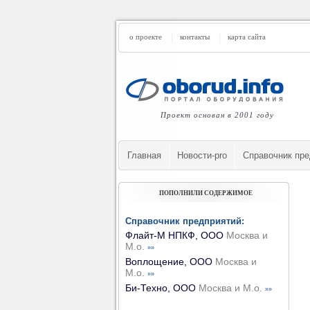
о проекте
контакты
карта сайта
Проект основан в 2001 году
Главная
Новости-pro
Cправочник пре
ПОПОЛНИЛИ СОДЕРЖИМОЕ
Справочник предприятий:
Флайт-М НПКФ, ООО
Москва и
М.о.
»»
Воплощение, ООО
Москва и
М.о.
»»
Би-Техно, ООО
Москва и М.о.
»»