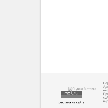
По
Адм
ин
Пр
са
ви
реклама на сайте