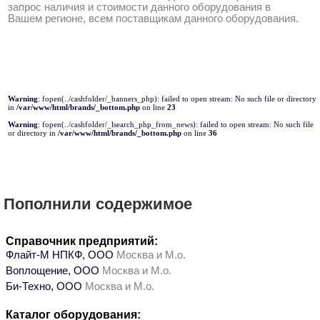
запрос наличия и стоимости данного оборудования в
Вашем регионе, всем поставщикам данного оборудования.
Warning
: fopen(../cashfolder/_banners_php): failed to open stream: No such file or directory
in
/var/www/html/brands/_bottom.php
on line
23
Warning
: fopen(../cashfolder/_lsearch_php_from_news): failed to open stream: No such file
or directory in
/var/www/html/brands/_bottom.php
on line
36
Пополнили содержимое
Справочник предприятий:
Флайт-М НПКФ, ООО
Москва и М.о.
Воплощение, ООО
Москва и М.о.
Би-Техно, ООО
Москва и М.о.
Каталог оборудования: