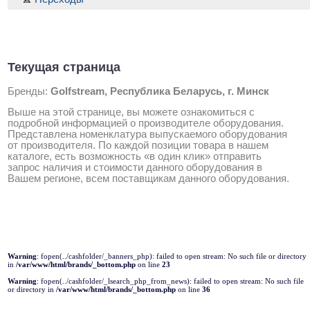
Текущая страница
Бренды:
Golfstream, Республика Беларусь, г. Минск
Выше на этой странице, вы можете ознакомиться с
подробной информацией о производителе оборудования.
Представлена номенклатура выпускаемого оборудования
от производителя. По каждой позиции товара в нашем
каталоге, есть возможность «в один клик» отправить
запрос наличия и стоимости данного оборудования в
Вашем регионе, всем поставщикам данного оборудования.
Warning
: fopen(../cashfolder/_banners_php): failed to open stream: No such file or directory
in
/var/www/html/brands/_bottom.php
on line
23
Warning
: fopen(../cashfolder/_lsearch_php_from_news): failed to open stream: No such file
or directory in
/var/www/html/brands/_bottom.php
on line
36