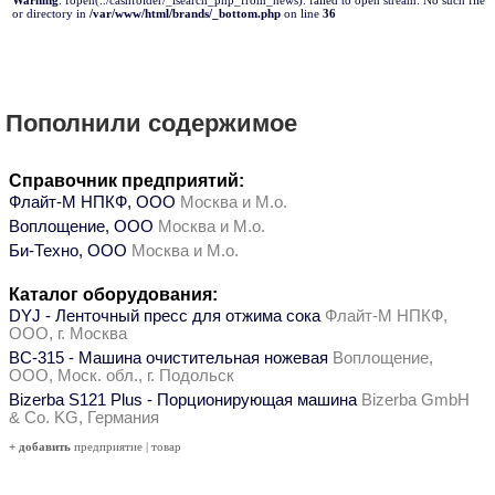
Warning
: fopen(../cashfolder/_lsearch_php_from_news): failed to open stream: No such file
or directory in
/var/www/html/brands/_bottom.php
on line
36
Пополнили содержимое
Справочник предприятий:
Флайт-М НПКФ, ООО
Москва и М.о.
Воплощение, ООО
Москва и М.о.
Би-Техно, ООО
Москва и М.о.
Каталог оборудования:
DYJ - Ленточный пресс для отжима сока
Флайт-М НПКФ,
ООО, г. Москва
ВС-315 - Машина очистительная ножевая
Воплощение,
ООО, Моск. обл., г. Подольск
Bizerba S121 Plus - Порционирующая машина
Bizerba GmbH
& Co. KG, Германия
+ добавить
предприятие
|
товар