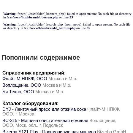
Warning
: fopen(../cashfolder/_banners_php): failed to open stream: No such file or directory
in
/var/www/html/brands/_bottom.php
on line
23
Warning
: fopen(../cashfolder/_lsearch_php_from_news): failed to open stream: No such file
or directory in
/var/www/html/brands/_bottom.php
on line
36
Пополнили содержимое
Справочник предприятий:
Флайт-М НПКФ, ООО
Москва и М.о.
Воплощение, ООО
Москва и М.о.
Би-Техно, ООО
Москва и М.о.
Каталог оборудования:
DYJ - Ленточный пресс для отжима сока
Флайт-М НПКФ,
ООО, г. Москва
ВС-315 - Машина очистительная ножевая
Воплощение,
ООО, Моск. обл., г. Подольск
Bizerba S121 Plus - Порционирующая машина
Bizerba GmbH