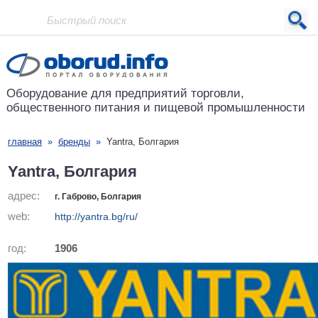
Проект основан в 2001 году
Оборудование для предприятий
торговли,
общественного питания
и пищевой промышленности
главная
»
бренды
»
Yantra, Болгария
Yantra, Болгария
адрес:
г. Габрово, Болгария
web:
http://yantra.bg/ru/
год:
1906