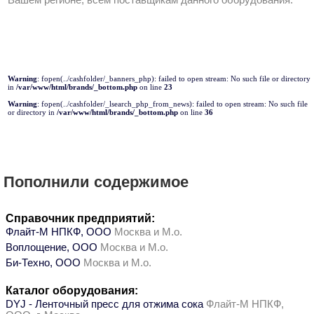
Вашем регионе, всем поставщикам данного оборудования.
Warning
: fopen(../cashfolder/_banners_php): failed to open stream: No such file or directory
in
/var/www/html/brands/_bottom.php
on line
23
Warning
: fopen(../cashfolder/_lsearch_php_from_news): failed to open stream: No such file
or directory in
/var/www/html/brands/_bottom.php
on line
36
Пополнили содержимое
Справочник предприятий:
Флайт-М НПКФ, ООО
Москва и М.о.
Воплощение, ООО
Москва и М.о.
Би-Техно, ООО
Москва и М.о.
Каталог оборудования:
DYJ - Ленточный пресс для отжима сока
Флайт-М НПКФ,