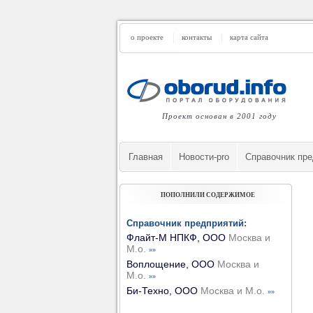
о проекте
контакты
карта сайта
Проект основан в 2001 году
Главная
Новости-pro
Cправочник пре
ПОПОЛНИЛИ СОДЕРЖИМОЕ
Справочник предприятий:
Флайт-М НПКФ, ООО
Москва и
М.о.
»»
Воплощение, ООО
Москва и
М.о.
»»
Би-Техно, ООО
Москва и М.о.
»»