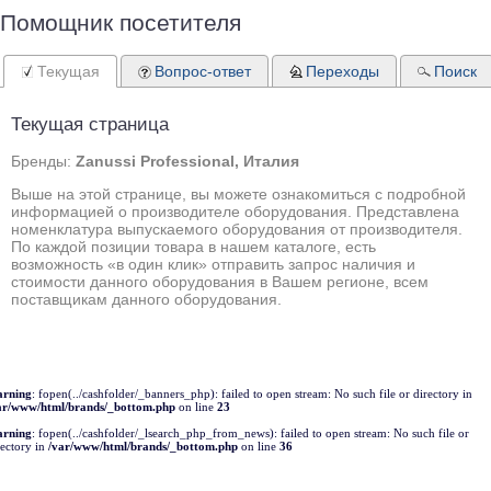
Помощник посетителя
Текущая
Вопрос-ответ
Переходы
Поиск
Текущая страница
Бренды:
Zanussi Professional, Италия
Выше на этой странице, вы можете ознакомиться с подробной
информацией о производителе оборудования. Представлена
номенклатура выпускаемого оборудования от производителя.
По каждой позиции товара в нашем каталоге, есть
возможность «в один клик» отправить запрос наличия и
стоимости данного оборудования в Вашем регионе, всем
поставщикам данного оборудования.
rning
: fopen(../cashfolder/_banners_php): failed to open stream: No such file or directory in
ar/www/html/brands/_bottom.php
on line
23
rning
: fopen(../cashfolder/_lsearch_php_from_news): failed to open stream: No such file or
rectory in
/var/www/html/brands/_bottom.php
on line
36