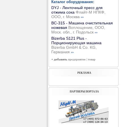
Каталог оборудования:
DYJ - Ленточный пресс для
отжима сока
Флайт-М НПКФ,
ООО, г. Москва
»»
ВС-315 - Машина очистительная
ножевая
Воплощение, ООО,
Моск. обл., г. Подольск
»»
Bizerba S121 Plus -
Порционирующая машина
Bizerba GmbH & Co. KG,
Германия
»»
+ добавить
предприятие
|
товар
РЕКЛАМА
ПАРТНЕРЫ ПОРТАЛА