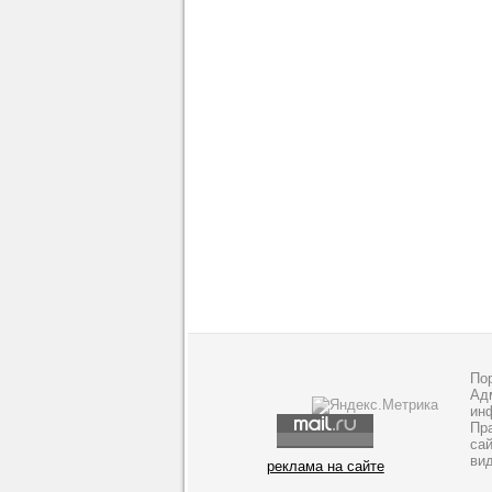
По
Адм
ин
Пр
са
ви
реклама на сайте