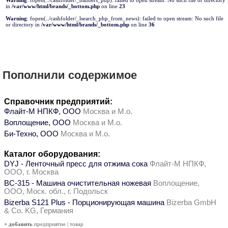
Warning
: fopen(../cashfolder/_banners_php): failed to open stream: No such file or directory
in
/var/www/html/brands/_bottom.php
on line
23
Warning
: fopen(../cashfolder/_lsearch_php_from_news): failed to open stream: No such file
or directory in
/var/www/html/brands/_bottom.php
on line
36
Пополнили содержимое
Справочник предприятий:
Флайт-М НПКФ, ООО
Москва и М.о.
Воплощение, ООО
Москва и М.о.
Би-Техно, ООО
Москва и М.о.
Каталог оборудования:
DYJ - Ленточный пресс для отжима сока
Флайт-М НПКФ,
ООО, г. Москва
ВС-315 - Машина очистительная ножевая
Воплощение,
ООО, Моск. обл., г. Подольск
Bizerba S121 Plus - Порционирующая машина
Bizerba GmbH
& Co. KG, Германия
+ добавить
предприятие
|
товар