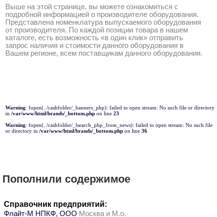
Выше на этой странице, вы можете ознакомиться с
подробной информацией о производителе оборудования.
Представлена номенклатура выпускаемого оборудования
от производителя. По каждой позиции товара в нашем
каталоге, есть возможность «в один клик» отправить
запрос наличия и стоимости данного оборудования в
Вашем регионе, всем поставщикам данного оборудования.
Warning
: fopen(../cashfolder/_banners_php): failed to open stream: No such file or directory
in
/var/www/html/brands/_bottom.php
on line
23
Warning
: fopen(../cashfolder/_lsearch_php_from_news): failed to open stream: No such file
or directory in
/var/www/html/brands/_bottom.php
on line
36
Пополнили содержимое
Справочник предприятий:
Флайт-М НПКФ, ООО
Москва и М.о.