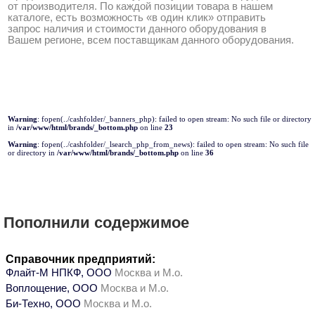
от производителя. По каждой позиции товара в нашем
каталоге, есть возможность «в один клик» отправить
запрос наличия и стоимости данного оборудования в
Вашем регионе, всем поставщикам данного оборудования.
Warning
: fopen(../cashfolder/_banners_php): failed to open stream: No such file or directory
in
/var/www/html/brands/_bottom.php
on line
23
Warning
: fopen(../cashfolder/_lsearch_php_from_news): failed to open stream: No such file
or directory in
/var/www/html/brands/_bottom.php
on line
36
Пополнили содержимое
Справочник предприятий:
Флайт-М НПКФ, ООО
Москва и М.о.
Воплощение, ООО
Москва и М.о.
Би-Техно, ООО
Москва и М.о.