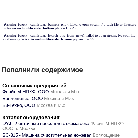
Warning
: fopen(../cashfolder/_banners_php): failed to open stream: No such file or directory
in
/var/www/html/brands/_bottom.php
on line
23
Warning
: fopen(../cashfolder/_lsearch_php_from_news): failed to open stream: No such file
or directory in
/var/www/html/brands/_bottom.php
on line
36
Пополнили содержимое
Справочник предприятий:
Флайт-М НПКФ, ООО
Москва и М.о.
Воплощение, ООО
Москва и М.о.
Би-Техно, ООО
Москва и М.о.
Каталог оборудования:
DYJ - Ленточный пресс для отжима сока
Флайт-М НПКФ,
ООО, г. Москва
ВС-315 - Машина очистительная ножевая
Воплощение,