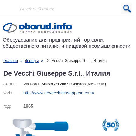
Проект основан в 2001 году
Оборудование для предприятий
торговли,
общественного питания
и пищевой промышленности
главная
»
бренды
»
De Vecchi Giuseppe S.r.l., Италия
De Vecchi Giuseppe S.r.l., Италия
адрес:
Via Don L. Sturzo 7/9 20872 Colnago (MB - Italia)
web:
http://www.devecchigiuseppesrl.com/
год:
1965