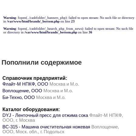
Warning
: fopen(../cashfolder/_banners_php): failed to open stream: No such file or directory
in
/var/www/html/brands/_bottom.php
on line
23
Warning
: fopen(../cashfolder/_lsearch_php_from_news): failed to open stream: No such file
or directory in
/var/www/html/brands/_bottom.php
on line
36
Пополнили содержимое
Справочник предприятий:
Флайт-М НПКФ, ООО
Москва и М.о.
Воплощение, ООО
Москва и М.о.
Би-Техно, ООО
Москва и М.о.
Каталог оборудования:
DYJ - Ленточный пресс для отжима сока
Флайт-М НПКФ,
ООО, г. Москва
ВС-315 - Машина очистительная ножевая
Воплощение,
ООО, Моск. обл., г. Подольск