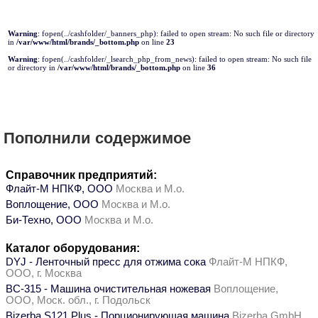
Warning
: fopen(../cashfolder/_banners_php): failed to open stream: No such file or directory
in
/var/www/html/brands/_bottom.php
on line
23
Warning
: fopen(../cashfolder/_lsearch_php_from_news): failed to open stream: No such file
or directory in
/var/www/html/brands/_bottom.php
on line
36
Пополнили содержимое
Справочник предприятий:
Флайт-М НПКФ, ООО
Москва и М.о.
Воплощение, ООО
Москва и М.о.
Би-Техно, ООО
Москва и М.о.
Каталог оборудования:
DYJ - Ленточный пресс для отжима сока
Флайт-М НПКФ,
ООО, г. Москва
ВС-315 - Машина очистительная ножевая
Воплощение,
ООО, Моск. обл., г. Подольск
Bizerba S121 Plus - Порционирующая машина
Bizerba GmbH