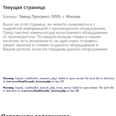
Текущая страница
Бренды:
Завод Прогресс, ООО, г. Москва
Выше на этой странице, вы можете ознакомиться с
подробной информацией о производителе оборудования.
Представлена номенклатура выпускаемого оборудования
от производителя. По каждой позиции товара в нашем
каталоге, есть возможность «в один клик» отправить
запрос наличия и стоимости данного оборудования в
Вашем регионе, всем поставщикам данного оборудования.
Warning
: fopen(../cashfolder/_banners_php): failed to open stream: No such file or directory
in
/var/www/html/brands/_bottom.php
on line
23
Warning
: fopen(../cashfolder/_lsearch_php_from_news): failed to open stream: No such file
or directory in
/var/www/html/brands/_bottom.php
on line
36