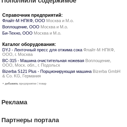
Пополнили содержимое
Справочник предприятий:
Флайт-М НПКФ, ООО
Москва и М.о.
Воплощение, ООО
Москва и М.о.
Би-Техно, ООО
Москва и М.о.
Каталог оборудования:
DYJ - Ленточный пресс для отжима сока
Флайт-М НПКФ,
ООО, г. Москва
ВС-315 - Машина очистительная ножевая
Воплощение,
ООО, Моск. обл., г. Подольск
Bizerba S121 Plus - Порционирующая машина
Bizerba GmbH
& Co. KG, Германия
+ добавить
предприятие
|
товар
Реклама
Партнеры портала