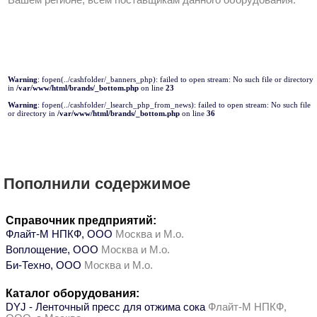
Вашем регионе, всем поставщикам данного оборудования.
Warning
: fopen(../cashfolder/_banners_php): failed to open stream: No such file or directory
in
/var/www/html/brands/_bottom.php
on line
23
Warning
: fopen(../cashfolder/_lsearch_php_from_news): failed to open stream: No such file
or directory in
/var/www/html/brands/_bottom.php
on line
36
Пополнили содержимое
Справочник предприятий:
Флайт-М НПКФ, ООО
Москва и М.о.
Воплощение, ООО
Москва и М.о.
Би-Техно, ООО
Москва и М.о.
Каталог оборудования:
DYJ - Ленточный пресс для отжима сока
Флайт-М НПКФ,