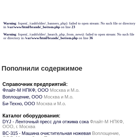
Warning
: fopen(../cashfolder/_banners_php): failed to open stream: No such file or directory
in
/var/www/html/brands/_bottom.php
on line
23
Warning
: fopen(../cashfolder/_lsearch_php_from_news): failed to open stream: No such file
or directory in
/var/www/html/brands/_bottom.php
on line
36
Пополнили содержимое
Справочник предприятий:
Флайт-М НПКФ, ООО
Москва и М.о.
Воплощение, ООО
Москва и М.о.
Би-Техно, ООО
Москва и М.о.
Каталог оборудования:
DYJ - Ленточный пресс для отжима сока
Флайт-М НПКФ,
ООО, г. Москва
ВС-315 - Машина очистительная ножевая
Воплощение,