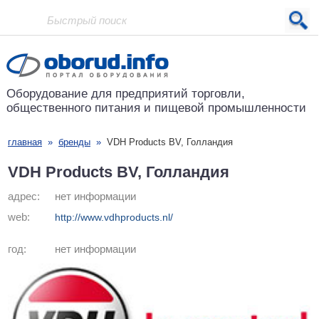
Проект основан в 2001 году
Оборудование для предприятий
торговли,
общественного питания
и пищевой промышленности
главная
»
бренды
»
VDH Products BV, Голландия
VDH Products BV, Голландия
адрес:
нет информации
web:
http://www.vdhproducts.nl/
год:
нет информации