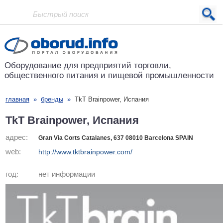
Проект основан в 2001 году
Оборудование для предприятий
торговли,
общественного питания
и пищевой промышленности
главная
»
бренды
»
TkT Brainpower, Испания
TkT Brainpower, Испания
адрес:
Gran Via Corts Catalanes, 637 08010 Barcelona SPAIN
web:
http://www.tktbrainpower.com/
год:
нет информации