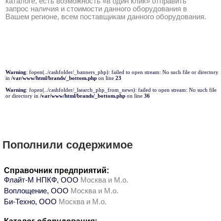
каталоге, есть возможность «в один клик» отправить
запрос наличия и стоимости данного оборудования в
Вашем регионе, всем поставщикам данного оборудования.
Warning
: fopen(../cashfolder/_banners_php): failed to open stream: No such file or directory
in
/var/www/html/brands/_bottom.php
on line
23
Warning
: fopen(../cashfolder/_lsearch_php_from_news): failed to open stream: No such file
or directory in
/var/www/html/brands/_bottom.php
on line
36
Пополнили содержимое
Справочник предприятий:
Флайт-М НПКФ, ООО
Москва и М.о.
Воплощение, ООО
Москва и М.о.
Би-Техно, ООО
Москва и М.о.