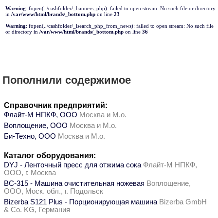
Warning
: fopen(../cashfolder/_banners_php): failed to open stream: No such file or directory
in
/var/www/html/brands/_bottom.php
on line
23
Warning
: fopen(../cashfolder/_lsearch_php_from_news): failed to open stream: No such file
or directory in
/var/www/html/brands/_bottom.php
on line
36
Пополнили содержимое
Справочник предприятий:
Флайт-М НПКФ, ООО
Москва и М.о.
Воплощение, ООО
Москва и М.о.
Би-Техно, ООО
Москва и М.о.
Каталог оборудования:
DYJ - Ленточный пресс для отжима сока
Флайт-М НПКФ,
ООО, г. Москва
ВС-315 - Машина очистительная ножевая
Воплощение,
ООО, Моск. обл., г. Подольск
Bizerba S121 Plus - Порционирующая машина
Bizerba GmbH
& Co. KG, Германия