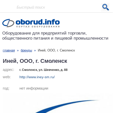
Проект основан в 2001 году
Оборудование для предприятий
торговли,
общественного питания
и пищевой промышленности
главная
»
бренды
»
Иней, ООО, г. Смоленск
Иней, ООО, г. Смоленск
адрес:
г. Смоленск, ул. Шевченко, д. 88
web:
http://www.iney-sm.ru/
год:
нет информации