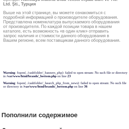
Ltd. Şti., Турция
Выше на этой странице, вы можете ознакомиться с
подробной информацией о производителе оборудования.
Представлена номенклатура выпускаемого оборудования
от производителя. По каждой позиции товара в нашем
каталоге, есть возможность «в один клик» отправить
запрос наличия и стоимости данного оборудования в
Вашем регионе, всем поставщикам данного оборудования.
Warning
: fopen(../cashfolder/_banners_php): failed to open stream: No such file or directory
in
/var/www/html/brands/_bottom.php
on line
23
Warning
: fopen(../cashfolder/_lsearch_php_from_news): failed to open stream: No such file
or directory in
/var/www/html/brands/_bottom.php
on line
36
Пополнили содержимое