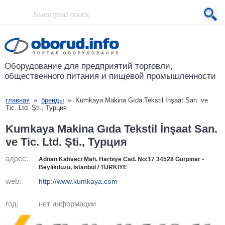
Проект основан в 2001 году
Оборудование для предприятий
торговли,
общественного питания
и пищевой промышленности
главная
»
бренды
»
Kumkaya Makina Gıda Tekstil İnşaat San. ve
Tic. Ltd. Şti., Турция
Kumkaya Makina Gıda Tekstil İnşaat San.
ve Tic. Ltd. Şti., Турция
адрес:
Adnan Kahveci Mah. Harbiye Cad. No:17 34528 Gürpınar -
Beylikdüzü, İstanbul / TÜRKİYE
web:
http://www.kumkaya.com
год:
нет информации