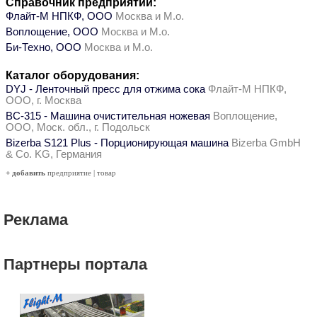
Справочник предприятий:
Флайт-М НПКФ, ООО
Москва и М.о.
Воплощение, ООО
Москва и М.о.
Би-Техно, ООО
Москва и М.о.
Каталог оборудования:
DYJ - Ленточный пресс для отжима сока
Флайт-М НПКФ,
ООО, г. Москва
ВС-315 - Машина очистительная ножевая
Воплощение,
ООО, Моск. обл., г. Подольск
Bizerba S121 Plus - Порционирующая машина
Bizerba GmbH
& Co. KG, Германия
+ добавить
предприятие
|
товар
Реклама
Партнеры портала