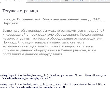
Текущая страница
Бренды:
Воронежский Ремонтно-монтажный завод, ОАО, г.
Воронеж
Выше на этой странице, вы можете ознакомиться с подробной
информацией о производителе оборудования. Представлена
номенклатура выпускаемого оборудования от производителя.
По каждой позиции товара в нашем каталоге, есть
возможность «в один клик» отправить запрос наличия и
стоимости данного оборудования в Вашем регионе, всем
поставщикам данного оборудования.
rning
: fopen(../cashfolder/_banners_php): failed to open stream: No such file or directory in
ar/www/html/brands/_bottom.php
on line
23
rning
: fopen(../cashfolder/_lsearch_php_from_news): failed to open stream: No such file or
rectory in
/var/www/html/brands/_bottom.php
on line
36