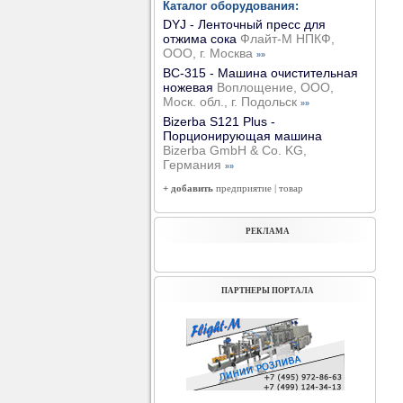
Каталог оборудования:
DYJ - Ленточный пресс для
отжима сока
Флайт-М НПКФ,
ООО, г. Москва
»»
ВС-315 - Машина очистительная
ножевая
Воплощение, ООО,
Моск. обл., г. Подольск
»»
Bizerba S121 Plus -
Порционирующая машина
Bizerba GmbH & Co. KG,
Германия
»»
+ добавить
предприятие
|
товар
РЕКЛАМА
ПАРТНЕРЫ ПОРТАЛА