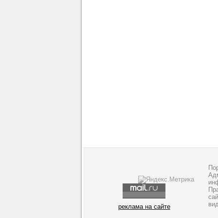
По
Адм
ин
Пр
са
ви
реклама на сайте