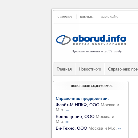
о проекте
контакты
карта сайта
Проект основан в 2001 году
Главная
Новости-pro
Cправочник пре
ПОПОЛНИЛИ СОДЕРЖИМОЕ
Справочник предприятий:
Флайт-М НПКФ, ООО
Москва и
М.о.
»»
Воплощение, ООО
Москва и
М.о.
»»
Би-Техно, ООО
Москва и М.о.
»»