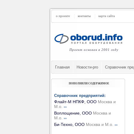
о проекте
контакты
карта сайта
Проект основан в 2001 году
Главная
Новости-pro
Cправочник пре
ПОПОЛНИЛИ СОДЕРЖИМОЕ
Справочник предприятий:
Флайт-М НПКФ, ООО
Москва и
М.о.
»»
Воплощение, ООО
Москва и
М.о.
»»
Би-Техно, ООО
Москва и М.о.
»»