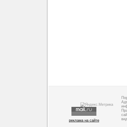
По
Адм
ин
Пр
са
ви
реклама на сайте