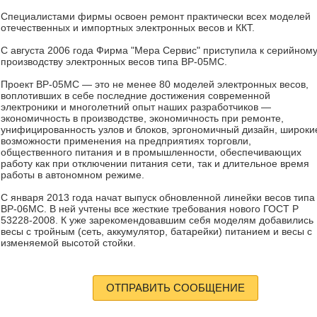
Специалистами фирмы освоен ремонт практически всех моделей
отечественных и импортных электронных весов и ККТ.
С августа 2006 года Фирма "Мера Сервис" приступила к серийном
производству электронных весов типа ВР-05МС.
Проект ВР-05МС — это не менее 80 моделей электронных весов,
воплотивших в себе последние достижения современной
электроники и многолетний опыт наших разработчиков —
экономичность в производстве, экономичность при ремонте,
унифицированность узлов и блоков, эргономичный дизайн, широки
возможности применения на предприятиях торговли,
общественного питания и в промышленности, обеспечивающих
работу как при отключении питания сети, так и длительное время
работы в автономном режиме.
С января 2013 года начат выпуск обновленной линейки весов типа
ВР-06МС. В ней учтены все жесткие требования нового ГОСТ Р
53228-2008. К уже зарекомендовавшим себя моделям добавились
весы с тройным (сеть, аккумулятор, батарейки) питанием и весы с
изменяемой высотой стойки.
ОТПРАВИТЬ СООБЩЕНИЕ