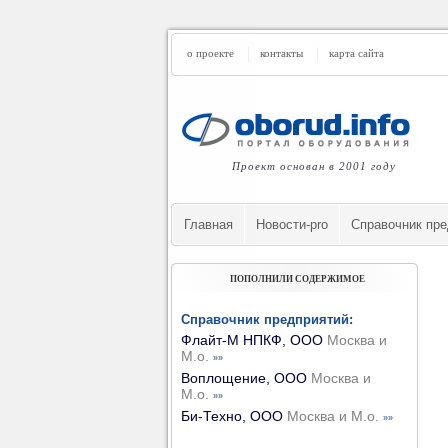
о проекте
контакты
карта сайта
Проект основан в 2001 году
Главная
Новости-pro
Cправочник пре
ПОПОЛНИЛИ СОДЕРЖИМОЕ
Справочник предприятий:
Флайт-М НПКФ, ООО
Москва и
М.о.
»»
Воплощение, ООО
Москва и
М.о.
»»
Би-Техно, ООО
Москва и М.о.
»»