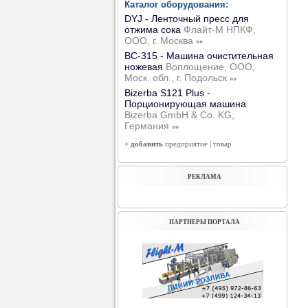
Каталог оборудования:
DYJ - Ленточный пресс для
отжима сока
Флайт-М НПКФ,
ООО, г. Москва
»»
ВС-315 - Машина очистительная
ножевая
Воплощение, ООО,
Моск. обл., г. Подольск
»»
Bizerba S121 Plus -
Порционирующая машина
Bizerba GmbH & Co. KG,
Германия
»»
+ добавить
предприятие
|
товар
РЕКЛАМА
ПАРТНЕРЫ ПОРТАЛА