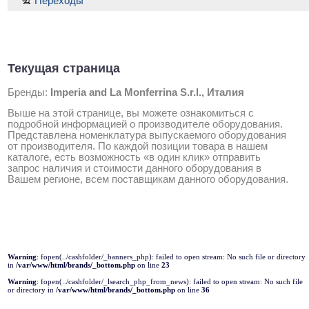
Переходы
Текущая страница
Бренды:
Imperia and La Monferrina S.r.l., Италия
Выше на этой странице, вы можете ознакомиться с
подробной информацией о производителе оборудования.
Представлена номенклатура выпускаемого оборудования
от производителя. По каждой позиции товара в нашем
каталоге, есть возможность «в один клик» отправить
запрос наличия и стоимости данного оборудования в
Вашем регионе, всем поставщикам данного оборудования.
Warning
: fopen(../cashfolder/_banners_php): failed to open stream: No such file or directory
in
/var/www/html/brands/_bottom.php
on line
23
Warning
: fopen(../cashfolder/_lsearch_php_from_news): failed to open stream: No such file
or directory in
/var/www/html/brands/_bottom.php
on line
36