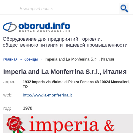
Проект основан в 2001 году
Оборудование для предприятий
торговли,
общественного питания
и пищевой промышленности
главная
»
бренды
»
Imperia and La Monferrina S.r.l., Италия
Imperia and La Monferrina S.r.l., Италия
адрес:
1932 Imperia via Vittime di Piazza Fontana 48 10024 Moncalieri,
TO
web:
http://www.la-monferrina.it
год:
1978