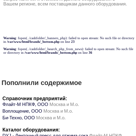
Вашем регионе, всем поставщикам данного оборудования.
Warning
: fopen(../cashfolder/_banners_php): failed to open stream: No such file or directory
in
/var/www/html/brands/_bottom.php
on line
23
Warning
: fopen(../cashfolder/_lsearch_php_from_news): failed to open stream: No such file
or directory in
/var/www/html/brands/_bottom.php
on line
36
Пополнили содержимое
Справочник предприятий:
Флайт-М НПКФ, ООО
Москва и М.о.
Воплощение, ООО
Москва и М.о.
Би-Техно, ООО
Москва и М.о.
Каталог оборудования:
DYJ - Ленточный пресс для отжима сока
Флайт-М НПКФ,