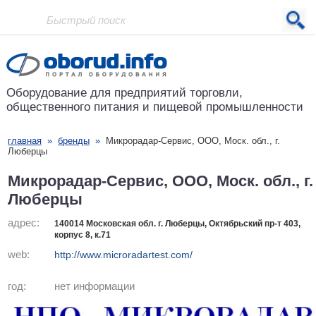
Проект основан в 2001 году
Оборудование для предприятий
торговли,
общественного питания
и пищевой промышленности
главная
»
бренды
»
Микрорадар-Сервис, ООО, Моск. обл., г.
Люберцы
Микрорадар-Сервис, ООО, Моск. обл., г.
Люберцы
адрес:
140014 Московская обл. г. Люберцы, Октябрьский пр-т 403,
корпус 8, к.71
web:
http://www.microradartest.com/
год:
нет информации