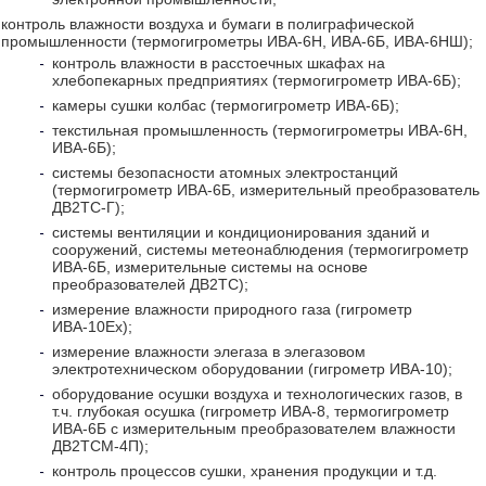
контроль влажности воздуха и бумаги в полиграфической
промышленности (термогигрометры ИВА-6Н, ИВА-6Б, ИВА-6НШ);
контроль влажности в расстоечных шкафах на
хлебопекарных предприятиях (термогигрометр ИВА-6Б);
камеры сушки колбас (термогигрометр ИВА-6Б);
текстильная промышленность (термогигрометры ИВА-6Н,
ИВА-6Б);
системы безопасности атомных электростанций
(термогигрометр ИВА-6Б, измерительный преобразователь
ДВ2ТС-Г);
системы вентиляции и кондиционирования зданий и
сооружений, системы метеонаблюдения (термогигрометр
ИВА-6Б, измерительные системы на основе
преобразователей ДВ2ТС);
измерение влажности природного газа (гигрометр
ИВА-10Ех);
измерение влажности элегаза в элегазовом
электротехническом оборудовании (гигрометр ИВА-10);
оборудование осушки воздуха и технологических газов, в
т.ч. глубокая осушка (гигрометр ИВА-8, термогигрометр
ИВА-6Б с измерительным преобразователем влажности
ДВ2ТСМ-4П);
контроль процессов сушки, хранения продукции и т.д.