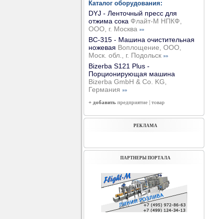
Каталог оборудования:
DYJ - Ленточный пресс для
отжима сока
Флайт-М НПКФ,
ООО, г. Москва
»»
ВС-315 - Машина очистительная
ножевая
Воплощение, ООО,
Моск. обл., г. Подольск
»»
Bizerba S121 Plus -
Порционирующая машина
Bizerba GmbH & Co. KG,
Германия
»»
+ добавить
предприятие
|
товар
РЕКЛАМА
ПАРТНЕРЫ ПОРТАЛА