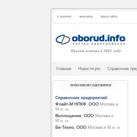
о проекте
контакты
карта сайта
Проект основан в 2001 году
Главная
Новости-pro
Cправочник пре
ПОПОЛНИЛИ СОДЕРЖИМОЕ
Справочник предприятий:
Флайт-М НПКФ, ООО
Москва и
М.о.
»»
Воплощение, ООО
Москва и
М.о.
»»
Би-Техно, ООО
Москва и М.о.
»»