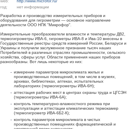
web:
http://www.microfor.ru/
год:
нет информации
Разработка и производство измерительных приборов и
оборудования для гигрометрии — основное направление
деятельности ООО НПК "Микрофор".
Измерительные преобразователи влажности и температуры ДВ2,
термогигрометры ИВА-6, гигрометры ИВА-8 и Ива-10 внесены в
Государственные реестры средств измерений России, Беларуси и
Украины и получили заслуженное признание тысяч наших
Потребителей в различных отраслях промышленности, сельского
хозяйства, сферы услуг. Области применения наших приборов
разнообразны. Вот лишь некоторые из них:
измерение параметров микроклимата жилых и
производственных помещений, в том числе в музеях,
архивах, библиотеках, аптеках, испытательных
лабораториях (термогигрометры ИВА-6Н);
аттестация рабочих мест в центрах охраны труда и ЦГСЭН
(термогигрометры ИВА-6А);
контроль температурно-влажностного режима при
эксплуатации и аттестации климатических термокамер
(термогигрометр ИВА-6Б2-К);
контроль параметров микроклимата в чистых
производственных помещениях фармацевтической и
электронной промышленности;