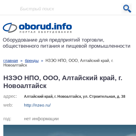
Проект основан в 2001 году
Оборудование для предприятий
торговли,
общественного питания
и пищевой промышленности
главная
»
бренды
»
НЗЭО НПО, ООО, Алтайский край, г.
Новоалтайск
НЗЭО НПО, ООО, Алтайский край, г.
Новоалтайск
адрес:
Алтайский край, г. Новоалтайск, ул. Строительная, д. 38
web:
http://nzeo.ru/
год:
нет информации