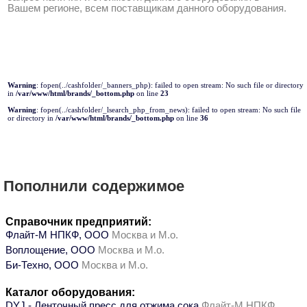
Вашем регионе, всем поставщикам данного оборудования.
Warning
: fopen(../cashfolder/_banners_php): failed to open stream: No such file or directory
in
/var/www/html/brands/_bottom.php
on line
23
Warning
: fopen(../cashfolder/_lsearch_php_from_news): failed to open stream: No such file
or directory in
/var/www/html/brands/_bottom.php
on line
36
Пополнили содержимое
Справочник предприятий:
Флайт-М НПКФ, ООО
Москва и М.о.
Воплощение, ООО
Москва и М.о.
Би-Техно, ООО
Москва и М.о.
Каталог оборудования:
DYJ - Ленточный пресс для отжима сока
Флайт-М НПКФ,