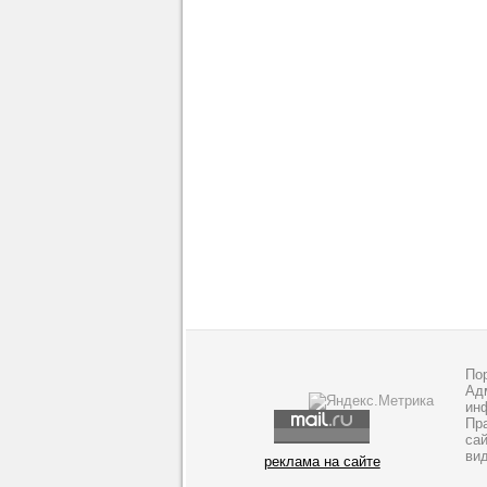
По
Адм
ин
Пр
са
ви
реклама на сайте