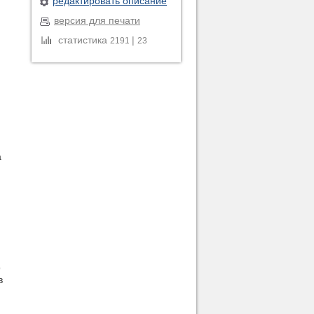
редактировать описание
версия для печати
статистика
|
2191
23
а
9
в