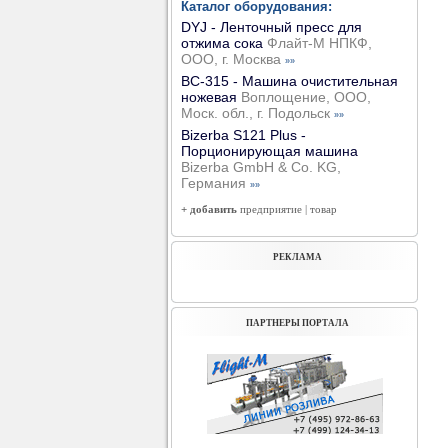
Каталог оборудования:
DYJ - Ленточный пресс для
отжима сока
Флайт-М НПКФ,
ООО, г. Москва
»»
ВС-315 - Машина очистительная
ножевая
Воплощение, ООО,
Моск. обл., г. Подольск
»»
Bizerba S121 Plus -
Порционирующая машина
Bizerba GmbH & Co. KG,
Германия
»»
+ добавить
предприятие
|
товар
РЕКЛАМА
ПАРТНЕРЫ ПОРТАЛА