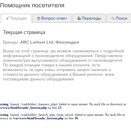
Помощник посетителя
Текущая
Вопрос-ответ
Переходы
Поиск
Текущая страница
Бренды:
ABC Laitteet Ltd, Финляндия
Выше на этой странице, вы можете ознакомиться с подробной
информацией о производителе оборудования. Представлена
номенклатура выпускаемого оборудования от производителя.
По каждой позиции товара в нашем каталоге, есть
возможность «в один клик» отправить запрос наличия и
стоимости данного оборудования в Вашем регионе, всем
поставщикам данного оборудования.
rning
: fopen(../cashfolder/_banners_php): failed to open stream: No such file or directory in
ar/www/html/brands/_bottom.php
on line
23
rning
: fopen(../cashfolder/_lsearch_php_from_news): failed to open stream: No such file or
rectory in
/var/www/html/brands/_bottom.php
on line
36