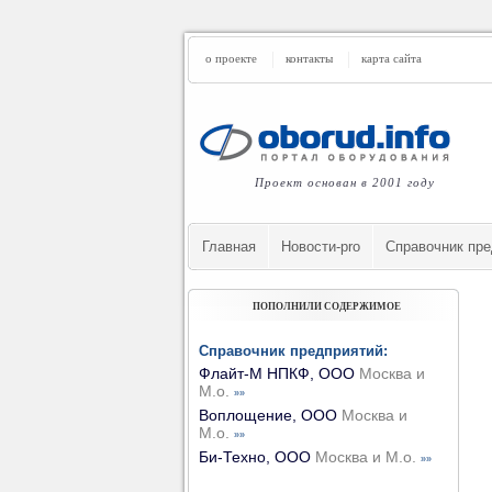
о проекте
контакты
карта сайта
Проект основан в 2001 году
Главная
Новости-pro
Cправочник пре
ПОПОЛНИЛИ СОДЕРЖИМОЕ
Справочник предприятий:
Флайт-М НПКФ, ООО
Москва и
М.о.
»»
Воплощение, ООО
Москва и
М.о.
»»
Би-Техно, ООО
Москва и М.о.
»»