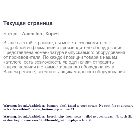
Текущая страница
Бренды:
Acom Inc., Корея
Выше на этой странице, вы можете ознакомиться с
подробной информацией о производителе оборудования.
Представлена номенклатура выпускаемого оборудования
от производителя. По каждой позиции товара в нашем
каталоге, есть возможность «в один клик» отправить
запрос наличия и стоимости данного оборудования в
Вашем регионе, всем поставщикам данного оборудования.
Warning
: fopen(../cashfolder/_banners_php): failed to open stream: No such file or directory
in
/var/www/html/brands/_bottom.php
on line
23
Warning
: fopen(../cashfolder/_lsearch_php_from_news): failed to open stream: No such file
or directory in
/var/www/html/brands/_bottom.php
on line
36