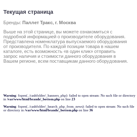
Текущая страница
Бренды:
Паллет Тракс, г. Москва
Выше на этой странице, вы можете ознакомиться с
подробной информацией о производителе оборудования.
Представлена номенклатура выпускаемого оборудования
от производителя. По каждой позиции товара в нашем
каталоге, есть возможность «в один клик» отправить
запрос наличия и стоимости данного оборудования в
Вашем регионе, всем поставщикам данного оборудования.
Warning
: fopen(../cashfolder/_banners_php): failed to open stream: No such file or directory
in
/var/www/html/brands/_bottom.php
on line
23
Warning
: fopen(../cashfolder/_lsearch_php_from_news): failed to open stream: No such file
or directory in
/var/www/html/brands/_bottom.php
on line
36