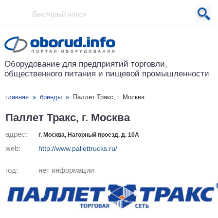
Проект основан в 2001 году
Оборудование для предприятий
торговли,
общественного питания
и пищевой промышленности
главная
»
бренды
»
Паллет Тракс, г. Москва
Паллет Тракс, г. Москва
адрес:
г. Москва, Нагорный проезд, д. 10А
web:
http://www.pallettrucks.ru/
год:
нет информации