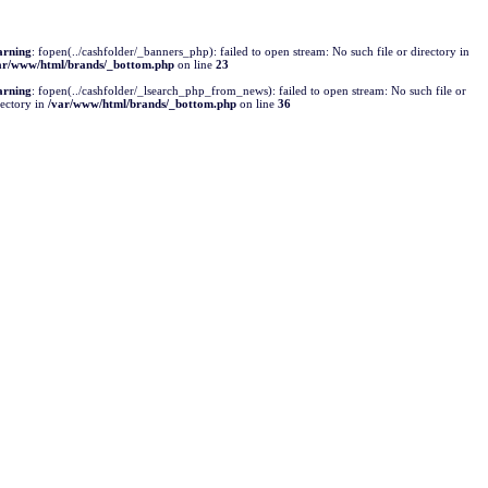
rning
: fopen(../cashfolder/_banners_php): failed to open stream: No such file or directory in
ar/www/html/brands/_bottom.php
on line
23
rning
: fopen(../cashfolder/_lsearch_php_from_news): failed to open stream: No such file or
rectory in
/var/www/html/brands/_bottom.php
on line
36