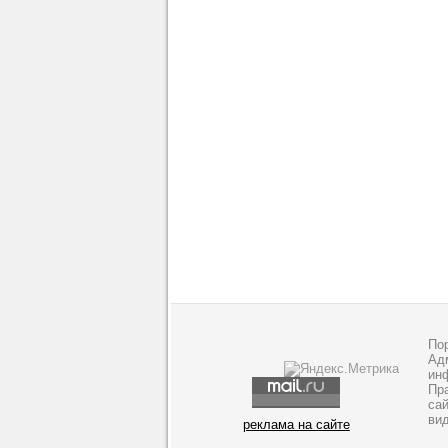
По
Адм
ин
Пр
са
ви
реклама на сайте