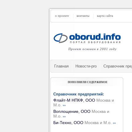
о проекте
контакты
карта сайта
Проект основан в 2001 году
Главная
Новости-pro
Cправочник пре
ПОПОЛНИЛИ СОДЕРЖИМОЕ
Справочник предприятий:
Флайт-М НПКФ, ООО
Москва и
М.о.
»»
Воплощение, ООО
Москва и
М.о.
»»
Би-Техно, ООО
Москва и М.о.
»»