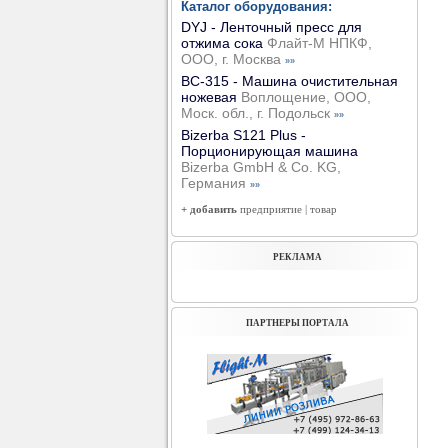
Каталог оборудования:
DYJ - Ленточный пресс для
отжима сока
Флайт-М НПКФ,
ООО, г. Москва
»»
ВС-315 - Машина очистительная
ножевая
Воплощение, ООО,
Моск. обл., г. Подольск
»»
Bizerba S121 Plus -
Порционирующая машина
Bizerba GmbH & Co. KG,
Германия
»»
+ добавить
предприятие
|
товар
РЕКЛАМА
ПАРТНЕРЫ ПОРТАЛА