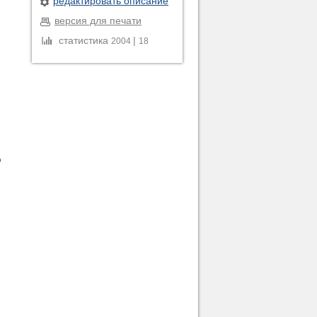
редактировать описание
версия для печати
статистика
|
2004
18
,
ю