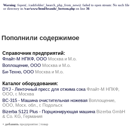
Warning
: fopen(../cashfolder/_lsearch_php_from_news): failed to open stream: No such file
or directory in
/var/www/html/brands/_bottom.php
on line
36
Пополнили содержимое
Справочник предприятий:
Флайт-М НПКФ, ООО
Москва и М.о.
Воплощение, ООО
Москва и М.о.
Би-Техно, ООО
Москва и М.о.
Каталог оборудования:
DYJ - Ленточный пресс для отжима сока
Флайт-М НПКФ,
ООО, г. Москва
ВС-315 - Машина очистительная ножевая
Воплощение,
ООО, Моск. обл., г. Подольск
Bizerba S121 Plus - Порционирующая машина
Bizerba GmbH
& Co. KG, Германия
+ добавить
предприятие
|
товар