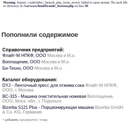
Warning
: fopen(../cashfolder/_lsearch_php_from_news): failed to open stream: No such file
or directory in
/var/www/html/brands/_bottom.php
on line
36
Пополнили содержимое
Справочник предприятий:
Флайт-М НПКФ, ООО
Москва и М.о.
Воплощение, ООО
Москва и М.о.
Би-Техно, ООО
Москва и М.о.
Каталог оборудования:
DYJ - Ленточный пресс для отжима сока
Флайт-М НПКФ,
ООО, г. Москва
ВС-315 - Машина очистительная ножевая
Воплощение,
ООО, Моск. обл., г. Подольск
Bizerba S121 Plus - Порционирующая машина
Bizerba GmbH
& Co. KG, Германия
+ добавить
предприятие
|
товар