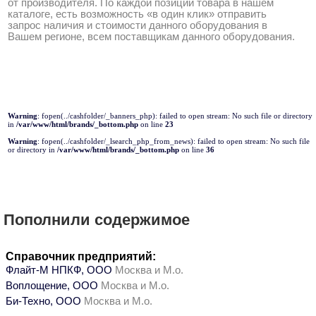
от производителя. По каждой позиции товара в нашем
каталоге, есть возможность «в один клик» отправить
запрос наличия и стоимости данного оборудования в
Вашем регионе, всем поставщикам данного оборудования.
Warning
: fopen(../cashfolder/_banners_php): failed to open stream: No such file or directory
in
/var/www/html/brands/_bottom.php
on line
23
Warning
: fopen(../cashfolder/_lsearch_php_from_news): failed to open stream: No such file
or directory in
/var/www/html/brands/_bottom.php
on line
36
Пополнили содержимое
Справочник предприятий:
Флайт-М НПКФ, ООО
Москва и М.о.
Воплощение, ООО
Москва и М.о.
Би-Техно, ООО
Москва и М.о.