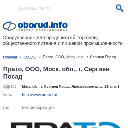
Проект основан в 2001 году
Оборудование для предприятий
торговли,
общественного питания
и пищевой промышленности
главная
»
бренды
»
Прато, ООО, Моск. обл., г. Сергиев Посад
Прато, ООО, Моск. обл., г. Сергиев
Посад
адрес:
Моск. обл., г. Сергиев Посад, Ярославское ш., д. 13, стр. 1
web:
http://www.prato.ru/
год:
нет информации