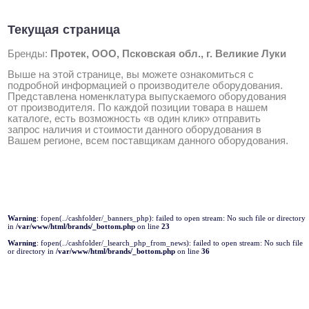
Текущая страница
Бренды:
Протек, ООО, Псковская обл., г. Великие Луки
Выше на этой странице, вы можете ознакомиться с
подробной информацией о производителе оборудования.
Представлена номенклатура выпускаемого оборудования
от производителя. По каждой позиции товара в нашем
каталоге, есть возможность «в один клик» отправить
запрос наличия и стоимости данного оборудования в
Вашем регионе, всем поставщикам данного оборудования.
Warning
: fopen(../cashfolder/_banners_php): failed to open stream: No such file or directory
in
/var/www/html/brands/_bottom.php
on line
23
Warning
: fopen(../cashfolder/_lsearch_php_from_news): failed to open stream: No such file
or directory in
/var/www/html/brands/_bottom.php
on line
36