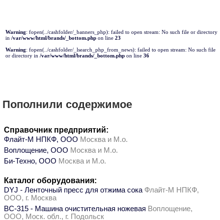
Warning
: fopen(../cashfolder/_banners_php): failed to open stream: No such file or directory
in
/var/www/html/brands/_bottom.php
on line
23
Warning
: fopen(../cashfolder/_lsearch_php_from_news): failed to open stream: No such file
or directory in
/var/www/html/brands/_bottom.php
on line
36
Пополнили содержимое
Справочник предприятий:
Флайт-М НПКФ, ООО
Москва и М.о.
Воплощение, ООО
Москва и М.о.
Би-Техно, ООО
Москва и М.о.
Каталог оборудования:
DYJ - Ленточный пресс для отжима сока
Флайт-М НПКФ,
ООО, г. Москва
ВС-315 - Машина очистительная ножевая
Воплощение,
ООО, Моск. обл., г. Подольск