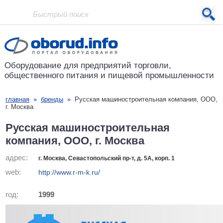
Проект основан в 2001 году
Оборудование для предприятий
торговли,
общественного питания
и пищевой промышленности
главная
»
бренды
»
Русская машиностроительная компания, ООО,
г. Москва
Русская машиностроительная
компания, ООО, г. Москва
адрес:
г. Москва, Севастопольский пр-т, д. 5А, корп. 1
web:
http://www.r-m-k.ru/
год:
1999