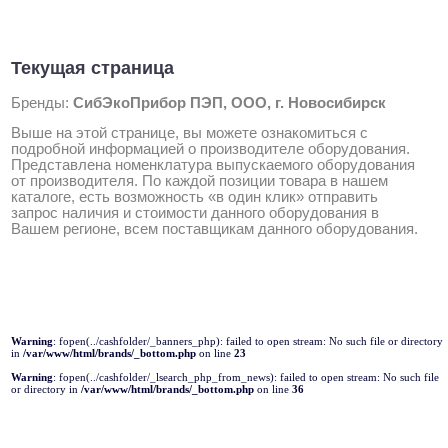
Текущая страница
Бренды:
СибЭкоПрибор ПЭП, ООО, г. Новосибирск
Выше на этой странице, вы можете ознакомиться с
подробной информацией о производителе оборудования.
Представлена номенклатура выпускаемого оборудования
от производителя. По каждой позиции товара в нашем
каталоге, есть возможность «в один клик» отправить
запрос наличия и стоимости данного оборудования в
Вашем регионе, всем поставщикам данного оборудования.
Warning
: fopen(../cashfolder/_banners_php): failed to open stream: No such file or directory
in
/var/www/html/brands/_bottom.php
on line
23
Warning
: fopen(../cashfolder/_lsearch_php_from_news): failed to open stream: No such file
or directory in
/var/www/html/brands/_bottom.php
on line
36