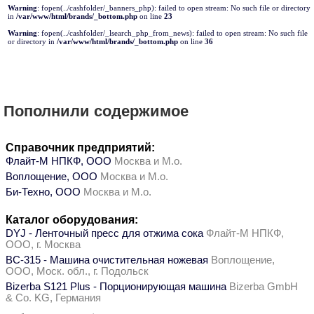
Warning
: fopen(../cashfolder/_banners_php): failed to open stream: No such file or directory
in
/var/www/html/brands/_bottom.php
on line
23
Warning
: fopen(../cashfolder/_lsearch_php_from_news): failed to open stream: No such file
or directory in
/var/www/html/brands/_bottom.php
on line
36
Пополнили содержимое
Справочник предприятий:
Флайт-М НПКФ, ООО
Москва и М.о.
Воплощение, ООО
Москва и М.о.
Би-Техно, ООО
Москва и М.о.
Каталог оборудования:
DYJ - Ленточный пресс для отжима сока
Флайт-М НПКФ,
ООО, г. Москва
ВС-315 - Машина очистительная ножевая
Воплощение,
ООО, Моск. обл., г. Подольск
Bizerba S121 Plus - Порционирующая машина
Bizerba GmbH
& Co. KG, Германия