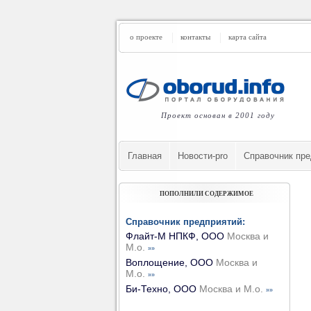
о проекте
контакты
карта сайта
Проект основан в 2001 году
Главная
Новости-pro
Cправочник пре
ПОПОЛНИЛИ СОДЕРЖИМОЕ
Справочник предприятий:
Флайт-М НПКФ, ООО
Москва и
М.о.
»»
Воплощение, ООО
Москва и
М.о.
»»
Би-Техно, ООО
Москва и М.о.
»»