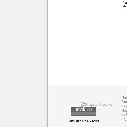
Wa
di
По
Адм
ин
Пр
са
ви
реклама на сайте