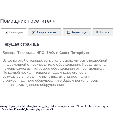
Помощник посетителя
Текущая
Вопрос-ответ
Переходы
Поиск
Текущая страница
Бренды:
Тепломаш НПО, ЗАО, г. Санкт-Петербург
Выше на этой странице, вы можете ознакомиться с подробной
информацией о производителе оборудования. Представлена
номенклатура выпускаемого оборудования от производителя.
По каждой позиции товара в нашем каталоге, есть
возможность «в один клик» отправить запрос наличия и
стоимости данного оборудования в Вашем регионе, всем
поставщикам данного оборудования.
rning
: fopen(../cashfolder/_banners_php): failed to open stream: No such file or directory in
ar/www/html/brands/_bottom.php
on line
23