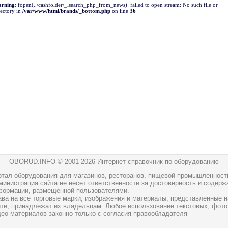
rning
: fopen(../cashfolder/_lsearch_php_from_news): failed to open stream: No such file or
rectory in
/var/www/html/brands/_bottom.php
on line
36
OBORUD.INFO © 2001
-2026 Интернет-справочник по оборудованию
ртал оборудования для магазинов, ресторанов, пищевой промышленност
инистрация сайта не несет ответственности за достоверность и содерж
формации, размещенной пользователями.
ава на все торговые марки, изображения и материалы, представленные н
йте, принадлежат их владельцам. Любое использование текстовых, фото
део материалов законно только с согласия правообладателя