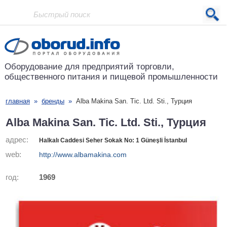
Проект основан в 2001 году
Оборудование для предприятий
торговли,
общественного питания
и пищевой промышленности
главная
»
бренды
»
Alba Makina San. Tic. Ltd. Sti., Турция
Alba Makina San. Tic. Ltd. Sti., Турция
адрес:
Halkalı Caddesi Seher Sokak No: 1 Güneşli İstanbul
web:
http://www.albamakina.com
год:
1969