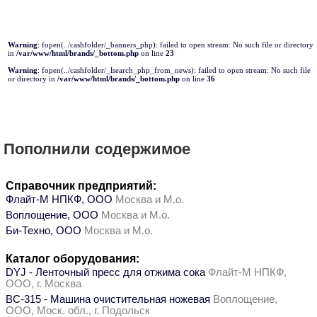
Warning
: fopen(../cashfolder/_banners_php): failed to open stream: No such file or directory
in
/var/www/html/brands/_bottom.php
on line
23
Warning
: fopen(../cashfolder/_lsearch_php_from_news): failed to open stream: No such file
or directory in
/var/www/html/brands/_bottom.php
on line
36
Пополнили содержимое
Справочник предприятий:
Флайт-М НПКФ, ООО
Москва и М.о.
Воплощение, ООО
Москва и М.о.
Би-Техно, ООО
Москва и М.о.
Каталог оборудования:
DYJ - Ленточный пресс для отжима сока
Флайт-М НПКФ,
ООО, г. Москва
ВС-315 - Машина очистительная ножевая
Воплощение,
ООО, Моск. обл., г. Подольск