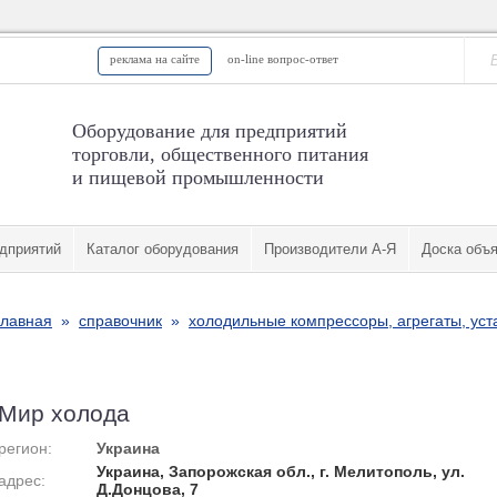
реклама на сайте
on-line вопрос-ответ
Оборудование для предприятий
торговли, общественного питания
и пищевой промышленности
дприятий
Каталог оборудования
Производители А-Я
Доска объ
главная
»
справочник
»
холодильные компрессоры, агрегаты, уст
Мир холода
регион:
Украина
Украина, Запорожская обл., г. Мелитополь, ул.
адрес:
Д.Донцова, 7