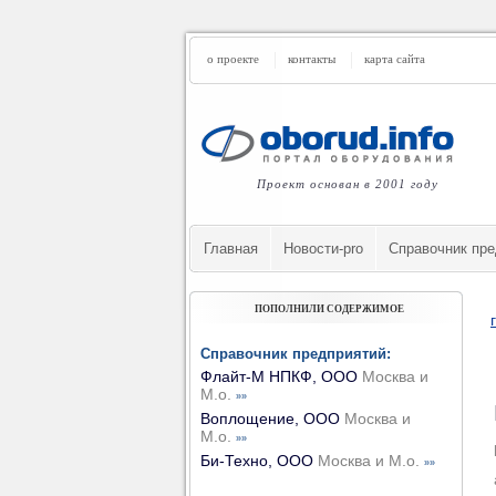
о проекте
контакты
карта сайта
Проект основан в 2001 году
Главная
Новости-pro
Cправочник пре
ПОПОЛНИЛИ СОДЕРЖИМОЕ
Справочник предприятий:
Флайт-М НПКФ, ООО
Москва и
М.о.
»»
Воплощение, ООО
Москва и
М.о.
»»
Би-Техно, ООО
Москва и М.о.
»»