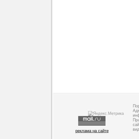
По
Адм
ин
Пр
са
ви
реклама на сайте