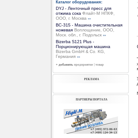
Каталог оборудования:
DYJ - Ленточный пресс для
отжима сока
Флайт-М НПКФ,
ООО, г. Москва
»»
ВС-315 - Машина очистительная
ножевая
Воплощение, ООО,
Моск. обл., г. Подольск
»»
Bizerba S121 Plus -
Порционирующая машина
Bizerba GmbH & Co. KG,
Германия
»»
+ добавить
предприятие
|
товар
РЕКЛАМА
ПАРТНЕРЫ ПОРТАЛА