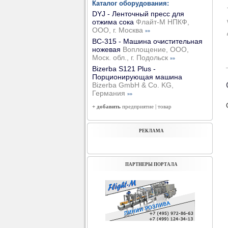
Каталог оборудования:
DYJ - Ленточный пресс для
отжима сока
Флайт-М НПКФ,
ООО, г. Москва
»»
ВС-315 - Машина очистительная
ножевая
Воплощение, ООО,
Моск. обл., г. Подольск
»»
Bizerba S121 Plus -
Порционирующая машина
Bizerba GmbH & Co. KG,
Германия
»»
+ добавить
предприятие
|
товар
РЕКЛАМА
ПАРТНЕРЫ ПОРТАЛА