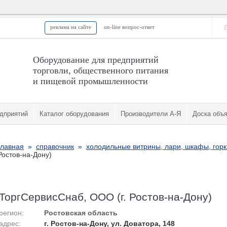
реклама на сайте
on-line вопрос-ответ
Оборудование для предприятий
торговли, общественного питания
и пищевой промышленности
дприятий
Каталог оборудования
Производители А-Я
Доска объ
главная
»
справочник
»
холодильные витрины, лари, шкафы, горк
Ростов-на-Дону)
ТоргСервисСнаб, ООО (г. Ростов-на-Дону)
регион:
Ростовская область
адрес:
г. Ростов-на-Дону, ул. Доватора, 148