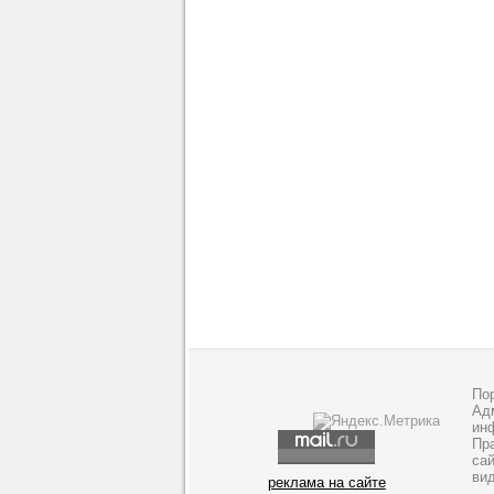
По
Адм
ин
Пр
са
ви
реклама на сайте