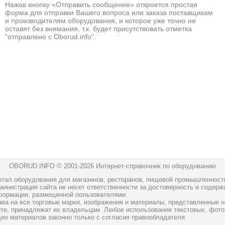
Нажав кнопку «Отправить сообщение» откроется простая
форма для отправки Вашего вопроса или заказа поставщикам
и производителям оборудования, и которое уже точно не
оставят без внимания, т.к. будет присутствовать отметка
"отправлено с Oborud.info".
OBORUD.INFO © 2001
-2026 Интернет-справочник по оборудованию
ртал оборудования для магазинов, ресторанов, пищевой промышленност
инистрация сайта не несет ответственности за достоверность и содерж
формации, размещенной пользователями.
ава на все торговые марки, изображения и материалы, представленные н
йте, принадлежат их владельцам. Любое использование текстовых, фото
део материалов законно только с согласия правообладателя