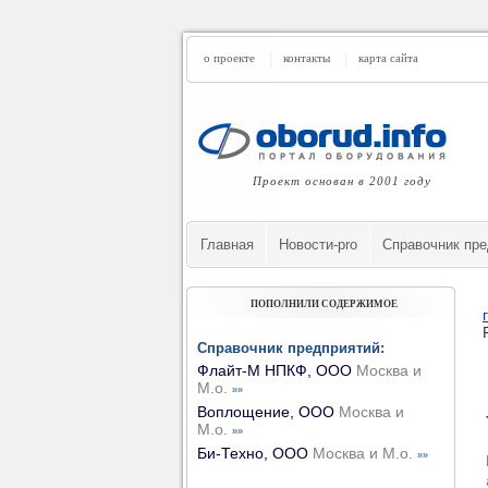
о проекте
контакты
карта сайта
Проект основан в 2001 году
Главная
Новости-pro
Cправочник пре
ПОПОЛНИЛИ СОДЕРЖИМОЕ
Справочник предприятий:
Флайт-М НПКФ, ООО
Москва и
М.о.
»»
Воплощение, ООО
Москва и
М.о.
»»
Би-Техно, ООО
Москва и М.о.
»»