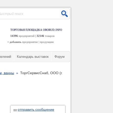
ТОРГОВАЯ ПЛОЩАДКА OBORUD.INFO
14396
предприятий
|
32146
товаров
+ добавить
предприятие
|
продукцию
явлений
Календарь выставок
Форум
и, ванны
»
ТоргСервисСнаб, ООО (г.
отправить сообщение