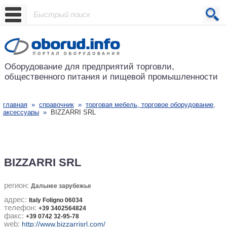
Проект основан в 2001 году
Оборудование для предприятий
торговли,
общественного питания
и пищевой промышленности
главная
»
справочник
»
торговая мебель, торговое оборудование,
аксессуары
»
BIZZARRI SRL
BIZZARRI SRL
регион:
Дальнее зарубежье
адрес:
Italy Foligno 06034
телефон:
+39 3402564824
факс:
+39 0742 32-95-78
web:
http://www.bizzarrisrl.com/